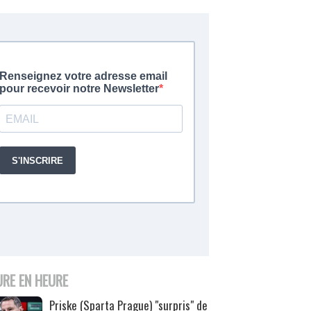
URE EN HEURE
Priske (Sparta Prague) "surpris" de