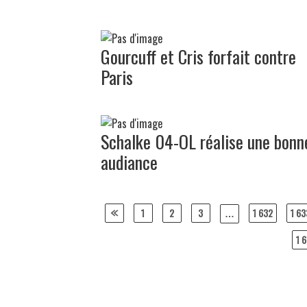
Gourcuff et Cris forfait contre
Paris
Schalke 04-OL réalise une bonn
audiance
Posts
1
2
3
1 632
1 63
…
navigation
1 