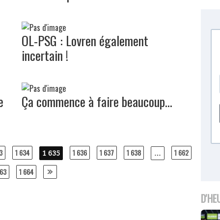
OL-PSG : Lovren également
incertain !
e
Ça commence à faire beaucoup...
3
1 634
1 636
1 637
1 638
1 662
1 635
…
663
1 664
D'HE