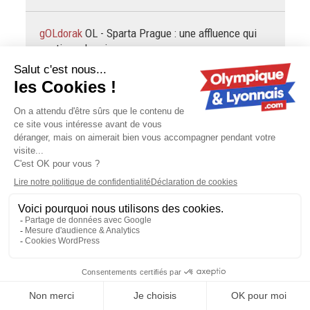
gOLdorak
OL - Sparta Prague : une affluence qui
continue de grimper
On peut dire ce qu'on veut de Garcia, mais sa Belgique,
avec un effectif pourtant pas bandant, a montré plus de
choses contre l'Espagne que l'équipe de France
ultrafavorite avec…
gOLdorak
Mercato : en cas de départ de Šulc, l'OL
ne touchera pas tout l'argent
Mangala est payé pratiquement aussi cher que Tolisso,
donc se débarrasser d'un an de son salaire, c'est comme
faire entrer quelques millions d'euros dans les caisses. Au
hasard, pour payer…
Tongariro
OL - Sparta Prague : une affluence qui
continue de grimper
Revoyez la décla de Fonseca juste avant le match vs Lens