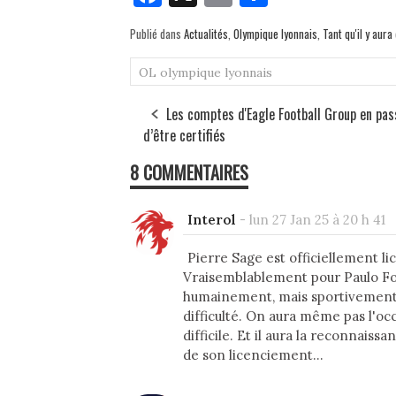
ce
m
rt
Publié dans
Actualités
,
Olympique lyonnais
,
Tant qu'il y aur
bo
ail
ag
ok
er
OL
olympique lyonnais
Les comptes d'Eagle Football Group en pas
d’être certifiés
8 COMMENTAIRES
Interol
-
lun 27 Jan 25 à 20 h 41
Pierre Sage est officiellement li
Vraisemblablement pour Paulo Fo
humainement, mais sportivement aus
difficulté. On aura même pas l'
difficile. Et il aura la reconnai
de son licenciement...