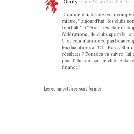
Gmily
-
mar 28 Jan 25 à 0 h 20
Comme d'habitude les incompétent
mieux , " aujourd'hui , les clubs s
football " ! C'était très clair et lim
fédérations , de clubs sportifs , o
!...et cela n'annonce pas beaucoup
les discutions à l'OL , Bosz , Blan
résultats ? Fonséca va suivre , lui 
plus d'illusions sur ce club , Aula
finance !
Les commentaires sont fermés