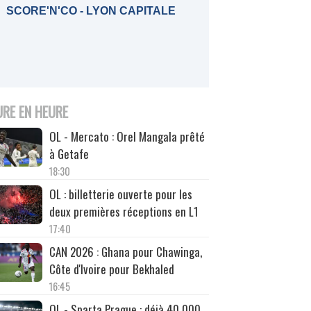
SCORE'N'CO - LYON CAPITALE
URE EN HEURE
OL - Mercato : Orel Mangala prêté
à Getafe
18:30
OL : billetterie ouverte pour les
deux premières réceptions en L1
17:40
CAN 2026 : Ghana pour Chawinga,
Côte d'Ivoire pour Bekhaled
16:45
OL - Sparta Prague : déjà 40 000