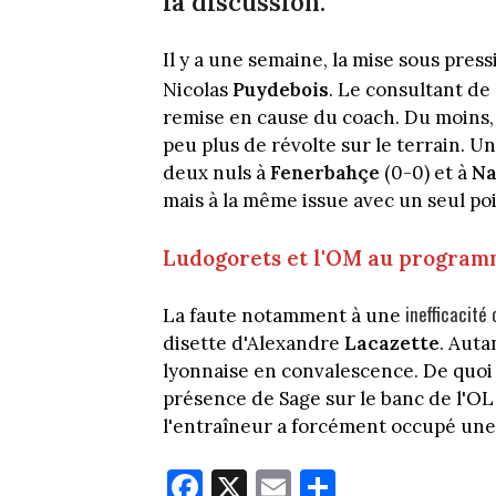
la discussion.
Il y a une semaine, la mise sous press
Nicolas
Puydebois
. Le consultant de
remise en cause du coach. Du moins, i
peu plus de révolte sur le terrain. U
deux nuls à
Fenerbahçe
(0-0) et à
Na
mais à la même issue avec un seul poi
Ludogorets et l'OM au program
inefficacité 
La faute notamment à une
disette d'Alexandre
Lacazette
. Auta
lyonnaise en convalescence. De quoi
présence de Sage sur le banc de l'OL 
l'entraîneur a forcément occupé une
Fa
X
E
Pa