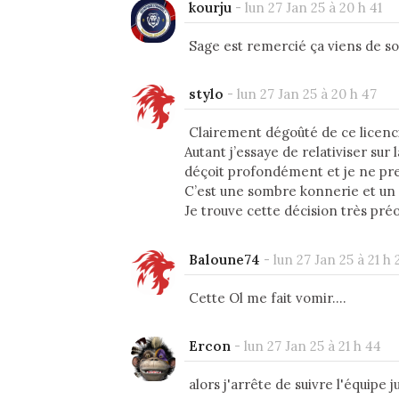
kourju
-
lun 27 Jan 25 à 20 h 41
Sage est remercié ça viens de sor
stylo
-
lun 27 Jan 25 à 20 h 47
Clairement dégoûté de ce lice
Autant j’essaye de relativiser sur 
déçoit profondément et je ne pre
C’est une sombre konnerie et un 
Je trouve cette décision très pré
Baloune74
-
lun 27 Jan 25 à 21 h 
Cette Ol me fait vomir....
Ercon
-
lun 27 Jan 25 à 21 h 44
alors j'arrête de suivre l'équipe ju