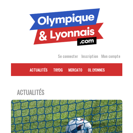
Accéder
au
contenu
Se connecter
Inscription
Mon compte
ACTUALITÉS
TKYDG
MERCATO
OL LYONNES
ACTUALITÉS