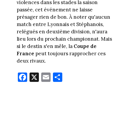
violences dans les stades la saison
passée, cet événement ne laisse
présager rien de bon. À noter qu'aucun
match entre Lyonnais et Stéphanois,
relégués en deuxième division, n'aura
lieu lors du prochain championnat. Mais
si le destin s'en mêle, la
Coupe de
France
peut toujours rapprocher ces
deux rivaux.
Fa
X
E
Pa
ce
m
rt
bo
ail
ag
ok
er