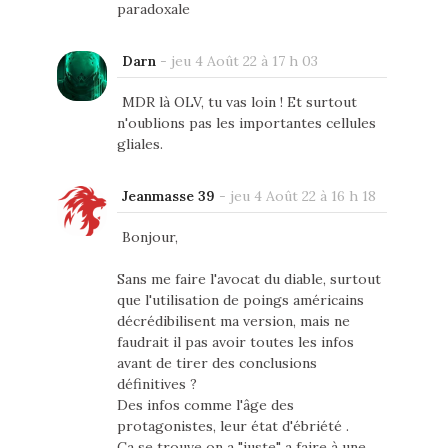
paradoxale
Darn
-
jeu 4 Août 22 à 17 h 03
MDR là OLV, tu vas loin ! Et surtout
n'oublions pas les importantes cellules
gliales.
Jeanmasse 39
-
jeu 4 Août 22 à 16 h 18
Bonjour,
Sans me faire l'avocat du diable, surtout
que l'utilisation de poings américains
décrédibilisent ma version, mais ne
faudrait il pas avoir toutes les infos
avant de tirer des conclusions
définitives ?
Des infos comme l'âge des
protagonistes, leur état d'ébriété .
Ca se trouve on a "juste" a faire à une