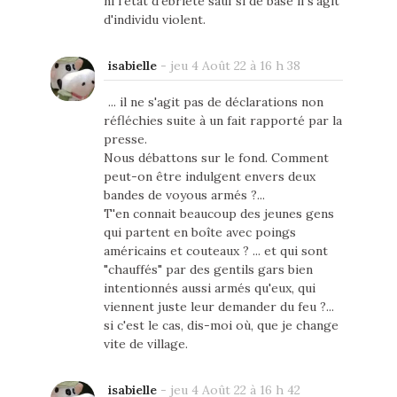
ni l'état d'ébriété sauf si de base il s'agit
d'individu violent.
isabielle
-
jeu 4 Août 22 à 16 h 38
... il ne s'agit pas de déclarations non
réfléchies suite à un fait rapporté par la
presse.
Nous débattons sur le fond. Comment
peut-on être indulgent envers deux
bandes de voyous armés ?...
T'en connait beaucoup des jeunes gens
qui partent en boîte avec poings
américains et couteaux ? ... et qui sont
"chauffés" par des gentils gars bien
intentionnés aussi armés qu'eux, qui
viennent juste leur demander du feu ?...
si c'est le cas, dis-moi où, que je change
vite de village.
isabielle
-
jeu 4 Août 22 à 16 h 42