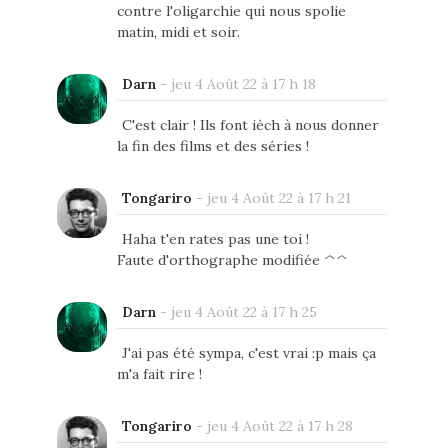
contre l'oligarchie qui nous spolie
matin, midi et soir.
Darn
-
jeu 4 Août 22 à 17 h 18
C'est clair ! Ils font ièch à nous donner
la fin des films et des séries !
Tongariro
-
jeu 4 Août 22 à 17 h 21
Haha t'en rates pas une toi !
Faute d'orthographe modifiée ^^
Darn
-
jeu 4 Août 22 à 17 h 25
J'ai pas été sympa, c'est vrai :p mais ça
m'a fait rire !
Tongariro
-
jeu 4 Août 22 à 17 h 28