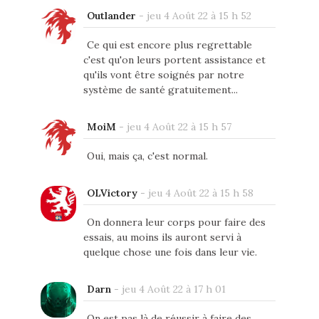
Outlander
-
jeu 4 Août 22 à 15 h 52
Ce qui est encore plus regrettable
c'est qu'on leurs portent assistance et
qu'ils vont être soignés par notre
système de santé gratuitement...
MoiM
-
jeu 4 Août 22 à 15 h 57
Oui, mais ça, c'est normal.
OLVictory
-
jeu 4 Août 22 à 15 h 58
On donnera leur corps pour faire des
essais, au moins ils auront servi à
quelque chose une fois dans leur vie.
Darn
-
jeu 4 Août 22 à 17 h 01
On est pas là de réussir à faire des