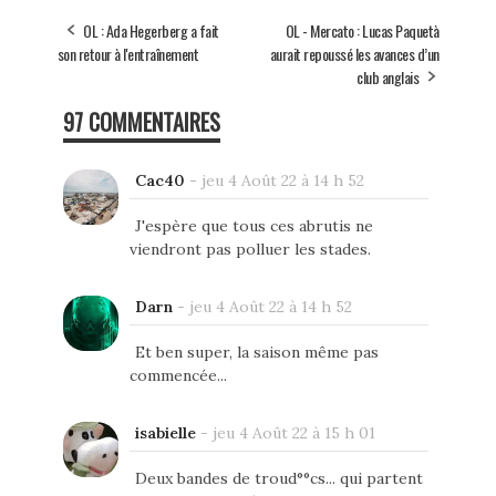
OL : Ada Hegerberg a fait
OL - Mercato : Lucas Paquetà
son retour à l'entraînement
aurait repoussé les avances d’un
club anglais
97 COMMENTAIRES
Cac40
-
jeu 4 Août 22 à 14 h 52
J'espère que tous ces abrutis ne
viendront pas polluer les stades.
Darn
-
jeu 4 Août 22 à 14 h 52
Et ben super, la saison même pas
commencée...
isabielle
-
jeu 4 Août 22 à 15 h 01
Deux bandes de troud°°cs... qui partent