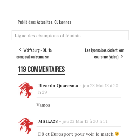
Publié dans
Actualités
,
OL Lyonnes
Ligue des champions
ol féminin
Wolfsburg - OL : la
Les Lyonnaises cèdent leur
composition lyonnaise
couronne (vidéo)
119 COMMENTAIRES
Ricardo Quaresma
-
jeu 23 Mai 13 à 20
h 29
Vamos
MSILA28
-
jeu 23 Mai 13 à 20 h 31
D8 et Eurosport pour voir le match