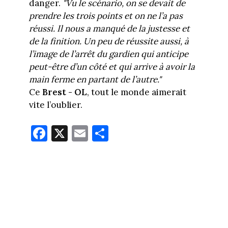
danger.
"Vu le scénario, on se devait de
prendre les trois points et on ne l’a pas
réussi. Il nous a manqué de la justesse et
de la finition. Un peu de réussite aussi, à
l’image de l’arrêt du gardien qui anticipe
peut-être d’un côté et qui arrive à avoir la
main ferme en partant de l’autre."
Ce
Brest - OL
, tout le monde aimerait
vite l’oublier.
Fa
X
E
Pa
ce
m
rt
bo
ail
ag
ok
er