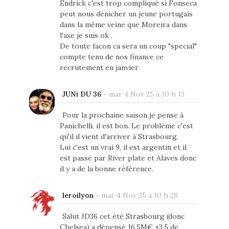
Endrick c'est trop compliqué si Fonseca
peut nous dénicher un jeune portugais
dans la même veine que Moreira dans
l'axe je suis ok .
De toute facon ca sera un coup "special"
compte tenu de nos finance ce
recrutement en janvier
JUNi DU 36
-
mar 4 Nov 25 à 10 h 13
Pour la prochaine saison je pense à
Panichelli, il est bon. Le problème c'est
qu'il il vient d'arriver à Strasbourg.
Lui c'est un vrai 9, il est argentin et il
est passé par River plate et Alaves donc
il y a de la bonne référence.
leroilyon
-
mar 4 Nov 25 à 10 h 28
Salut JD36 cet été Strasbourg (donc
Chelsea) a dépensé 16.5M€ +3.5 de