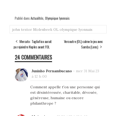
Publié dans
Actualités
,
Olympique lyonnais
john textor
Molenbeek
OL
olympique lyonnais
Mercato : Tagliafico aurait
Vercoutre (OL) calme le jeu avec
pu rejoindre Naples avant l’OL
Samba (Lens)
24 COMMENTAIRES
Juninho Pernambucano
-
mer 31 Mai 23
à 12 h 00
Comment appelle t'on une personne qui
est désintéressée, charitable, dévouée,
généreuse, humaine ou encore
philanthrope ?