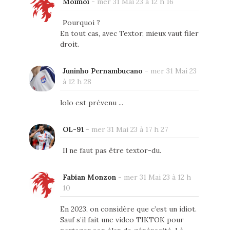
Moimoi
-
mer 31 Mai 23 à 12 h 16
Pourquoi ?
En tout cas, avec Textor, mieux vaut filer
droit.
Juninho Pernambucano
-
mer 31 Mai 23
à 12 h 28
lolo est prévenu ...
OL-91
-
mer 31 Mai 23 à 17 h 27
Il ne faut pas être textor-du.
Fabian Monzon
-
mer 31 Mai 23 à 12 h
10
En 2023, on considère que c’est un idiot.
Sauf s’il fait une video TIKTOK pour