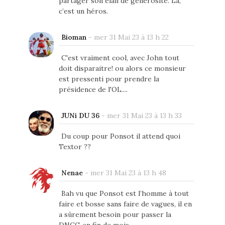
partager son élan de générosité. Là,
c’est un héros.
Bioman
-
mer 31 Mai 23 à 13 h 22
C'est vraiment cool, avec John tout
doit disparaitre! ou alors ce monsieur
est pressenti pour prendre la
présidence de l'OL....
JUNi DU 36
-
mer 31 Mai 23 à 13 h 33
Du coup pour Ponsot il attend quoi
Textor ??
Nenae
-
mer 31 Mai 23 à 13 h 48
Bah vu que Ponsot est l’homme à tout
faire et bosse sans faire de vagues, il en
a sûrement besoin pour passer la