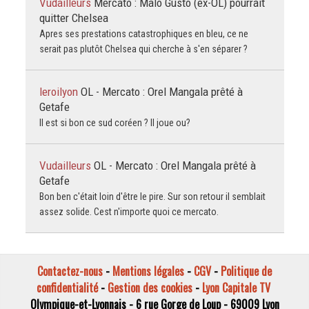
Vudailleurs
Mercato : Malo Gusto (ex-OL) pourrait
quitter Chelsea
Apres ses prestations catastrophiques en bleu, ce ne
serait pas plutôt Chelsea qui cherche à s'en séparer ?
leroilyon
OL - Mercato : Orel Mangala prêté à
Getafe
Il est si bon ce sud coréen ? Il joue ou?
Vudailleurs
OL - Mercato : Orel Mangala prêté à
Getafe
Bon ben c'était loin d'être le pire. Sur son retour il semblait
assez solide. Cest n'importe quoi ce mercato.
Contactez-nous
-
Mentions légales
-
CGV
-
Politique de
confidentialité
-
Gestion des cookies
-
Lyon Capitale TV
Olympique-et-Lyonnais - 6 rue Gorge de Loup - 69009 Lyon