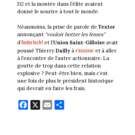
D2 et la montée dans l’élite avaient
donné le sourire à tout le monde.
Néanmoins, la prise de parole de
Textor
annonçant
"vouloir botter les fesses"
Anderlecht
d’
et l’
Union Saint-Gilloise
avait
s’excuser
poussé Thierry
Dailly
à
et à aller
à l’encontre de l’autre actionnaire. La
goutte de trop dans cette relation
explosive ? Peut-être bien, mais c’est
une fois de plus le président historique
qui devrait en faire les frais.
Fa
X
E
Pa
ce
m
rt
bo
ail
ag
ok
er