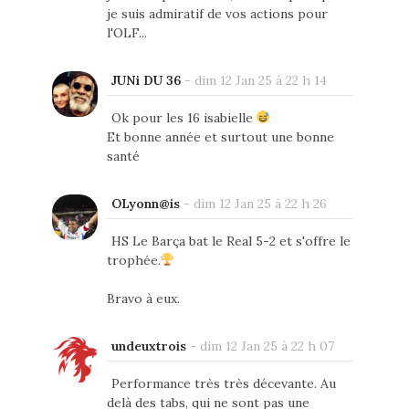
je suis admiratif de vos actions pour
l'OLF...
JUNi DU 36
-
dim 12 Jan 25 à 22 h 14
Ok pour les 16 isabielle
Et bonne année et surtout une bonne
santé
OLyonn@is
-
dim 12 Jan 25 à 22 h 26
HS Le Barça bat le Real 5-2 et s'offre le
trophée.
Bravo à eux.
undeuxtrois
-
dim 12 Jan 25 à 22 h 07
Performance très très décevante. Au
delà des tabs, qui ne sont pas une