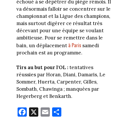
échoué à se dépêtrer du piège rémois. Il
va désormais falloir se concentrer sur le
championnat et la Ligue des champions,
mais surtout digérer ce résultat très
décevant pour une équipe se voulant
ambitieuse. Pour se remettre dans le
à Paris
bain, un déplacement
samedi
prochain est au programme.
Tirs au but pour l'OL :
tentatives
réussies par Horan, Diani, Damaris, Le
Sommer, Huerta, Carpenter, Gilles,
Sombath, Chawinga ; manquées par
Hegerberg et Benkarth.
Fa
X
E
Pa
ce
m
rt