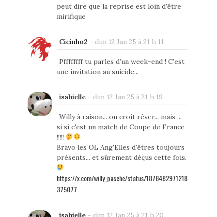
peut dire que la reprise est loin d'être
mirifique
Cicinho2
-
dim 12 Jan 25 à 21 h 11
Pffffffff tu parles d’un week-end ! C’est
une invitation au suicide...
isabielle
-
dim 12 Jan 25 à 21 h 19
Willy à raison... on croit rêver... mais ...
si si c'est un match de Coupe de France
!!!!!
Bravo les OL Ang'Elles d'êtres toujours
présents... et sûrement déçus cette fois.
https://x.com/willy_pasche/status/1878482971218
375077
isabielle
-
dim 12 Jan 25 à 21 h 20