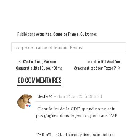
Publié dans
Actualités
,
Coupe de France
,
OL Lyonnes
coupe de france
ol féminin
Reims
C'est officiel, Maxence
Le bail de l’OL Académie
Caqueret quitte l'OL pour Côme
également cédé par Textor ?
60 COMMENTAIRES
dede74
-
dim 12 Jan 25 à 19 h 34
C'est la loi de la CDF, quand on ne sait
pas gagner dans le jeu, on perd aux TAB
!
TAB n°1 - OL : Horan glisse son ballon