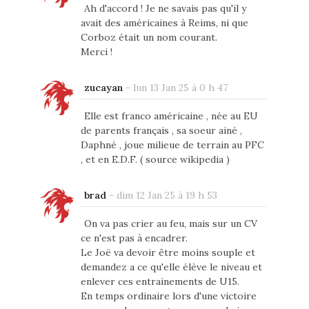
Ah d'accord ! Je ne savais pas qu'il y
avait des américaines à Reims, ni que
Corboz était un nom courant.
Merci !
zucayan
-
lun 13 Jan 25 à 0 h 47
Elle est franco américaine , née au EU
de parents français , sa soeur ainé ,
Daphné , joue milieue de terrain au PFC
, et en E.D.F. ( source wikipedia )
brad
-
dim 12 Jan 25 à 19 h 53
On va pas crier au feu, mais sur un CV
ce n'est pas à encadrer.
Le Joë va devoir être moins souple et
demandez a ce qu'elle élève le niveau et
enlever ces entrainements de U15.
En temps ordinaire lors d'une victoire