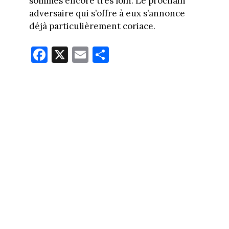
sommes encore très loin. Le prochain
adversaire qui s’offre à eux s’annonce
déjà particulièrement coriace.
Fa
X
E
Pa
ce
m
rt
bo
ail
ag
ok
er