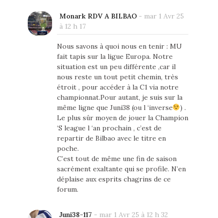
Monark RDV A BILBAO
-
mar 1 Avr 25
à 12 h 17
Nous savons à quoi nous en tenir : MU
fait tapis sur la ligue Europa. Notre
situation est un peu différente ,car il
nous reste un tout petit chemin, très
étroit , pour accéder à la C1 via notre
championnat.Pour autant, je suis sur la
même ligne que Juni38 (ou l ‘inverse
) .
Le plus sûr moyen de jouer la Champion
‘S league l ‘an prochain , c’est de
repartir de Bilbao avec le titre en
poche.
C’est tout de même une fin de saison
sacrément exaltante qui se profile. N’en
déplaise aux esprits chagrins de ce
forum.
Juni38-117
-
mar 1 Avr 25 à 12 h 32