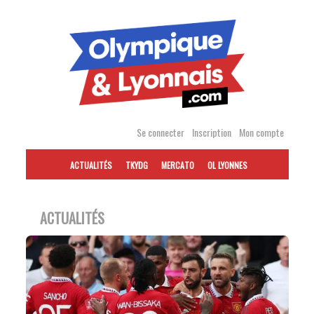
Accéder
au
contenu
Se connecter
Inscription
Mon compte
ACTUALITÉS
TKYDG
MERCATO
OL LYONNES
ACTUALITÉS