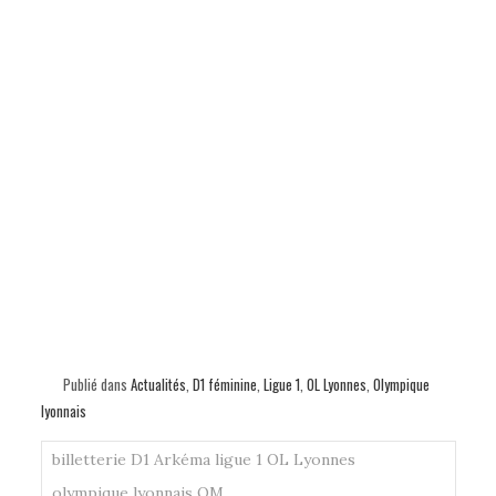
Publié dans
Actualités
,
D1 féminine
,
Ligue 1
,
OL Lyonnes
,
Olympique
lyonnais
billetterie
D1 Arkéma
ligue 1
OL Lyonnes
olympique lyonnais
OM