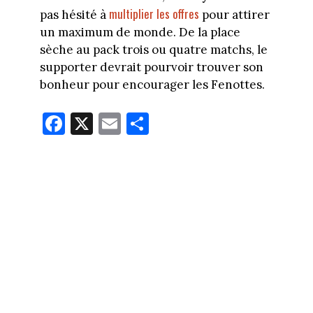
multiplier les offres
pas hésité à
pour attirer
un maximum de monde. De la place
sèche au pack trois ou quatre matchs, le
supporter devrait pourvoir trouver son
bonheur pour encourager les Fenottes.
Fa
X
E
Pa
ce
m
rt
bo
ail
ag
ok
er