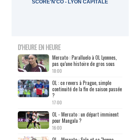
SCORE'N'CO - LYON CAPITALE
D'HEURE EN HEURE
Mercato : Paralluelo à OL Lyonnes,
pas qu’une histoire de gros sous
18:00
OL : ce revers à Prague, simple
continuité de la fin de saison passée
?
17:00
OL - Mercato : un départ imminent
pour Mangala ?
16:00
OL - Mercato : Sulc et sa "bonne