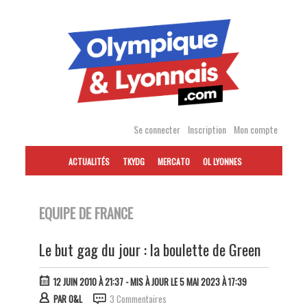
Accéder
au
contenu
Se connecter
Inscription
Mon compte
ACTUALITÉS
TKYDG
MERCATO
OL LYONNES
EQUIPE DE FRANCE
Le but gag du jour : la boulette de Green
12 JUIN 2010 À 21:37
- MIS À JOUR LE 5 MAI 2023 À 17:39
PAR
O&L
3 Commentaires