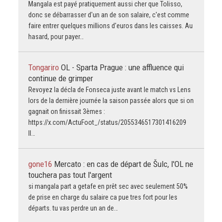
Mangala est payé pratiquement aussi cher que Tolisso,
donc se débarrasser d'un an de son salaire, c'est comme
faire entrer quelques millions d'euros dans les caisses. Au
hasard, pour payer…
Tongariro
OL - Sparta Prague : une affluence qui
continue de grimper
Revoyez la décla de Fonseca juste avant le match vs Lens
lors de la dernière journée la saison passée alors que si on
gagnait on finissait 3èmes :
https://x.com/ActuFoot_/status/2055346517301416209
Il…
gone16
Mercato : en cas de départ de Šulc, l'OL ne
touchera pas tout l'argent
si mangala part a getafe en prêt sec avec seulement 50%
de prise en charge du salaire ca pue tres fort pour les
départs. tu vas perdre un an de…