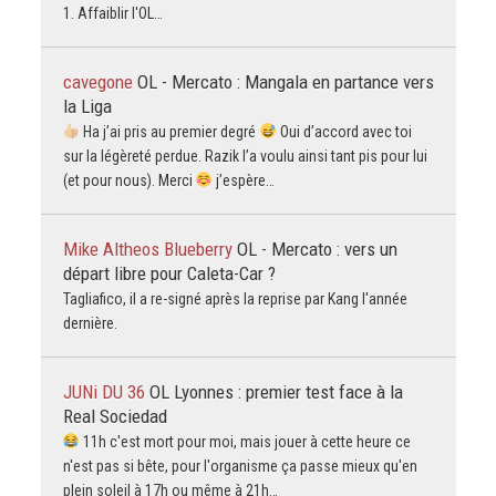
1. Affaiblir l'OL…
cavegone
OL - Mercato : Mangala en partance vers
la Liga
Ha j’ai pris au premier degré
Oui d’accord avec toi
sur la légèreté perdue. Razik l’a voulu ainsi tant pis pour lui
(et pour nous). Merci
j’espère…
Mike Altheos Blueberry
OL - Mercato : vers un
départ libre pour Caleta-Car ?
Tagliafico, il a re-signé après la reprise par Kang l'année
dernière.
JUNi DU 36
OL Lyonnes : premier test face à la
Real Sociedad
11h c'est mort pour moi, mais jouer à cette heure ce
n'est pas si bête, pour l'organisme ça passe mieux qu'en
plein soleil à 17h ou même à 21h…