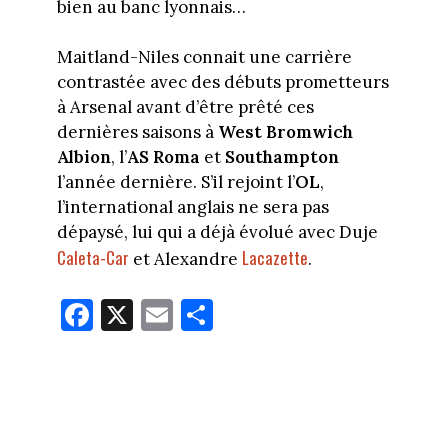
bien au banc lyonnais…
Maitland-Niles connait une carrière
contrastée avec des débuts prometteurs
à Arsenal avant d’être prêté ces
dernières saisons à
West Bromwich
Albion
, l’
AS Roma
et
Southampton
l’année dernière. S’il rejoint l’
OL
,
l’international anglais ne sera pas
dépaysé, lui qui a déjà évolué avec Duje
Caleta-Car
Lacazette
et Alexandre
.
Fa
X
E
Pa
ce
m
rt
bo
ail
ag
ok
er