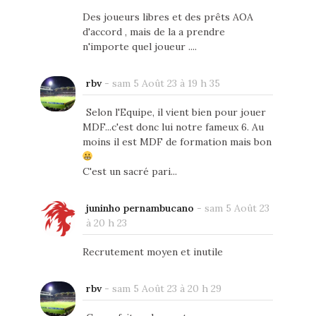
Des joueurs libres et des prêts AOA
d'accord , mais de la a prendre
n'importe quel joueur ....
rbv
-
sam 5 Août 23 à 19 h 35
Selon l'Equipe, il vient bien pour jouer
MDF...c'est donc lui notre fameux 6. Au
moins il est MDF de formation mais bon
C'est un sacré pari...
juninho pernambucano
-
sam 5 Août 23
à 20 h 23
Recrutement moyen et inutile
rbv
-
sam 5 Août 23 à 20 h 29