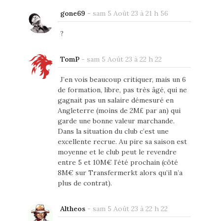
gone69
-
sam 5 Août 23 à 21 h 56
?
TomP
-
sam 5 Août 23 à 22 h 22
J’en vois beaucoup critiquer, mais un 6
de formation, libre, pas très âgé, qui ne
gagnait pas un salaire démesuré en
Angleterre (moins de 2M£ par an) qui
garde une bonne valeur marchande.
Dans la situation du club c’est une
excellente recrue. Au pire sa saison est
moyenne et le club peut le revendre
entre 5 et 10M€ l’été prochain (côté
8M€ sur Transfermerkt alors qu’il n’a
plus de contrat).
Altheos
-
sam 5 Août 23 à 22 h 22