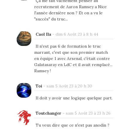
Ça me fait vachement penser au
recrutement de Aaron Ramsey a Nice
l'année dernière non ? Et on a vu le
"succès" du truc...
Caol Ila
-
dim 6 Août 23 à 8 h 44
Il n'est pas 6 de formation le truc
marrant, c'est que son premier match
en équipe 1 avec Arsenal, c'était contre
Galatasaray en LdC et il avait remplacé...
Ramsey !
Toi
-
sam 5 Août 23 à 20 h 30
Il doit y avoir une logique quelque part.
Toutchanger
-
sam 5 Août 23 à 23 h 26
Tu veux dire que ce n'est pas anodin ?