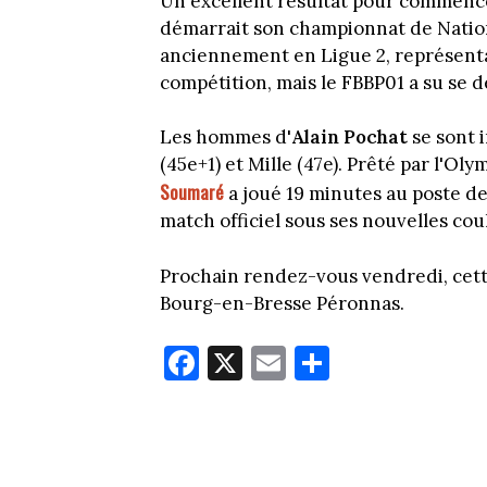
Un excellent résultat pour commence
démarrait son championnat de Natio
anciennement en Ligue 2, représen
compétition, mais le FBBP01 a su se d
Les hommes d'
Alain Pochat
se sont i
(45e+1) et Mille (47e). Prêté par l'Ol
Soumaré
a joué 19 minutes au poste de
match officiel sous ses nouvelles cou
Prochain rendez-vous vendredi, cette
Bourg-en-Bresse Péronnas.
Fa
X
E
Pa
ce
m
rt
bo
ail
ag
ok
er