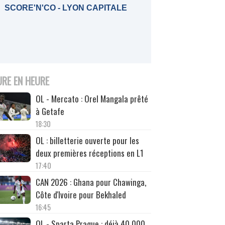
SCORE'N'CO - LYON CAPITALE
URE EN HEURE
OL - Mercato : Orel Mangala prêté
à Getafe
18:30
OL : billetterie ouverte pour les
deux premières réceptions en L1
17:40
CAN 2026 : Ghana pour Chawinga,
Côte d'Ivoire pour Bekhaled
16:45
OL - Sparta Prague : déjà 40 000