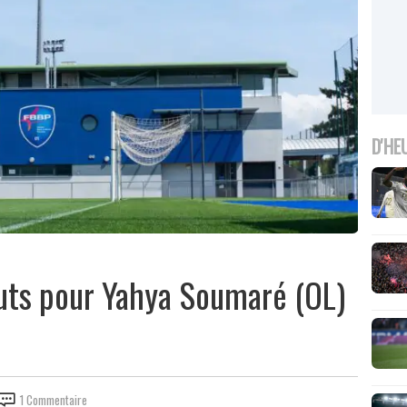
D'HE
buts pour Yahya Soumaré (OL)
1 Commentaire