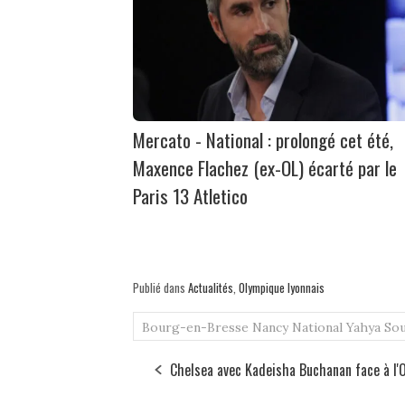
Mercato - National : prolongé cet été,
Maxence Flachez (ex-OL) écarté par le
Paris 13 Atletico
Publié dans
Actualités
,
Olympique lyonnais
Bourg-en-Bresse
Nancy
National
Yahya So
Chelsea avec Kadeisha Buchanan face à l'