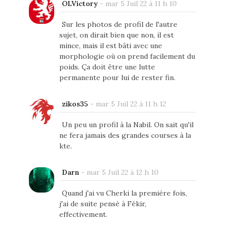
OLVictory
-
mar 5 Juil 22 à 11 h 10
Sur les photos de profil de l'autre
sujet, on dirait bien que non, il est
mince, mais il est bâti avec une
morphologie où on prend facilement du
poids. Ça doit être une lutte
permanente pour lui de rester fin.
zikos35
-
mar 5 Juil 22 à 11 h 12
Un peu un profil à la Nabil. On sait qu'il
ne fera jamais des grandes courses à la
kte.
Darn
-
mar 5 Juil 22 à 12 h 10
Quand j'ai vu Cherki la première fois,
j'ai de suite pensé à Fékir,
effectivement.