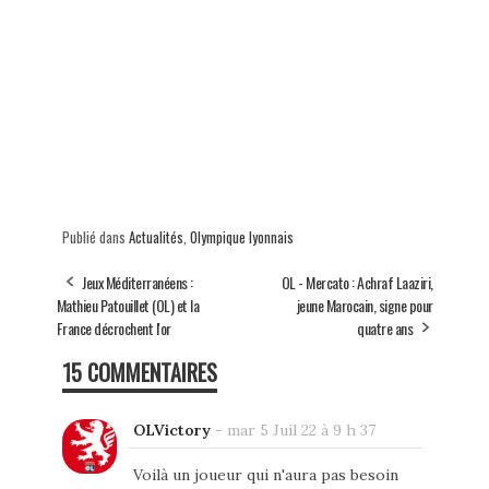
Publié dans
Actualités
,
Olympique lyonnais
Jeux Méditerranéens :
OL - Mercato : Achraf Laaziri,
Mathieu Patouillet (OL) et la
jeune Marocain, signe pour
France décrochent l'or
quatre ans
15 COMMENTAIRES
OLVictory
-
mar 5 Juil 22 à 9 h 37
Voilà un joueur qui n'aura pas besoin