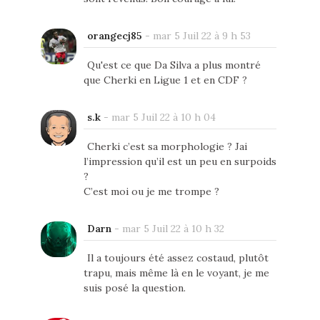
orangecj85
-
mar 5 Juil 22 à 9 h 53
Qu'est ce que Da Silva a plus montré
que Cherki en Ligue 1 et en CDF ?
s.k
-
mar 5 Juil 22 à 10 h 04
Cherki c’est sa morphologie ? Jai
l’impression qu’il est un peu en surpoids
?
C’est moi ou je me trompe ?
Darn
-
mar 5 Juil 22 à 10 h 32
Il a toujours été assez costaud, plutôt
trapu, mais même là en le voyant, je me
suis posé la question.