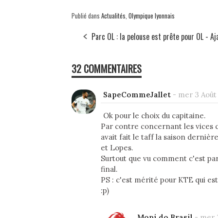
Publié dans
Actualités
,
Olympique lyonnais
Parc OL : la pelouse est prête pour OL - Aj
32 COMMENTAIRES
SapeCommeJallet
-
mer 3 Août 2
Ok pour le choix du capitaine.
Par contre concernant les vices c
avait fait le taff la saison derni
et Lopes.
Surtout que vu comment c'est parti
final.
PS : c'est mérité pour KTE qui es
:p)
Mopi do Brasil
-
mer 3