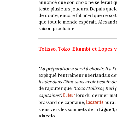
annoncé que son choix ne se ferait qu'
testé plusieurs joueurs. Depuis quelq
de doute, encore fallait-il que ce soit
que tout le monde espérait, Alexand
saison prochaine.
Tolisso, Toko-Ekambi et Lopes 
"
La préparation a servi à choisir. Il a l
expliqué l'entraîneur néerlandais de
leader dans l'âme sans avoir besoin de c
de rajouter que
"Coco (Tolisso), Karl
Buteur
capitaines"
.
lors du dernier ma
Lacazette
brassard de capitaine,
aura l
siens vers les sommets de la
Ligue 1
,
Ajaccio
.