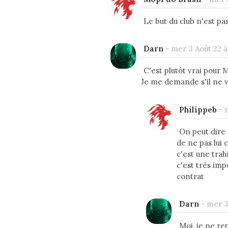
Le but du club n'est pa
Darn
-
mer 3 Août 22 à 
C'est plutôt vrai pour 
Je me demande s'il ne v
Philippeb
-
On peut dire 
de ne pas lui 
c'est une tra
c'est très imp
contrat
Darn
-
mer 3 
Moi, je ne re