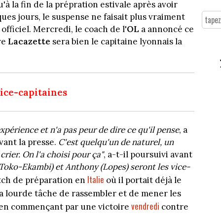
à la fin de la prépration estivale après avoir
ues jours, le suspense ne faisait plus vraiment
 officiel. Mercredi, le coach de l'
OL
a annoncé ce
re
Lacazette
sera bien le capitaine lyonnais la
vice-capitaines
'expérience et n'a pas peur de dire ce qu'il pense
, a
vant la presse.
C'est quelqu'un de naturel, un
rier. On l'a choisi pour ça"
, a-t-il poursuivi avant
 (Toko-Ekambi) et Anthony (Lopes) seront les vice-
Italie
tch de préparation en
où il portait déjà le
a lourde tâche de rassembler et de mener les
vendredi
 en commençant par une victoire
contre