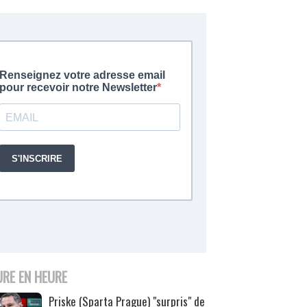
URE EN HEURE
Priske (Sparta Prague) "surpris" de