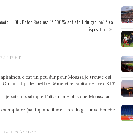
accio
OL : Peter Bosz est "à 100% satisfait du groupe" à sa
disposition
2 à 12 h 11
apitaines, c'est un peu dur pour Moussa je trouve qui
ère. On aurait pu le mettre 3ème vice capitaine avec KTE
, je suis pas sûr que Tolisso joue plus que Moussa au
t exemplaire (sauf quand il met son doigt sur sa bouche
 Août 22 à 12 h 17