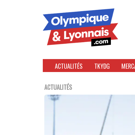
Accéder
au
contenu
ACTUALITÉS
TKYDG
MERC
ACTUALITÉS