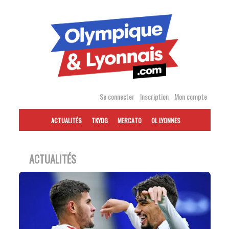
Accéder
au
contenu
Se connecter
Inscription
Mon compte
ACTUALITÉS
TKYDG
MERCATO
OL LYONNES
ACTUALITÉS