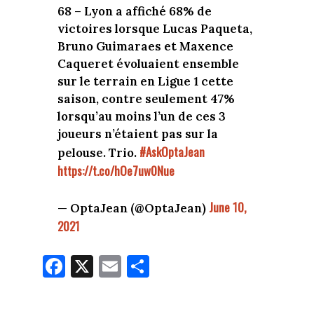
68 – Lyon a affiché 68% de
victoires lorsque Lucas Paqueta,
Bruno Guimaraes et Maxence
Caqueret évoluaient ensemble
sur le terrain en Ligue 1 cette
saison, contre seulement 47%
lorsqu’au moins l’un de ces 3
joueurs n’étaient pas sur la
#AskOptaJean
pelouse. Trio.
https://t.co/hOe7uw0Nue
June 10,
— OptaJean (@OptaJean)
2021
Fa
X
E
Pa
ce
m
rt
bo
ail
ag