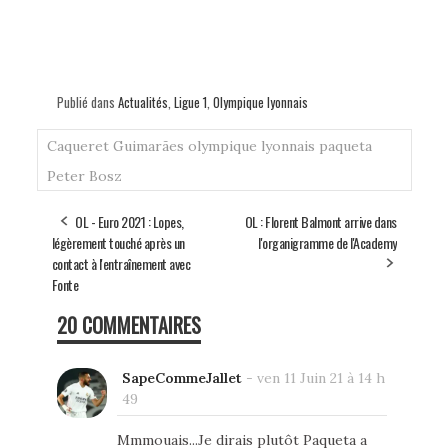
Publié dans
Actualités
,
Ligue 1
,
Olympique lyonnais
Caqueret
Guimarães
olympique lyonnais
paqueta
Peter Bosz
OL - Euro 2021 : Lopes,
OL : Florent Balmont arrive dans
légèrement touché après un
l'organigramme de l'Academy
contact à l'entraînement avec
Fonte
20 COMMENTAIRES
SapeCommeJallet
-
ven 11 Juin 21 à 14 h
49
Mmmouais...Je dirais plutôt Paqueta a