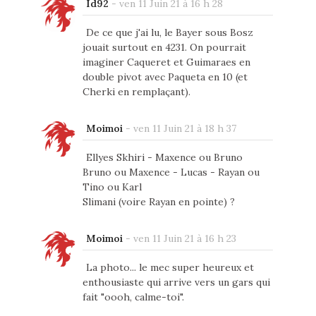
Id92
-
ven 11 Juin 21 à 16 h 28
De ce que j'ai lu, le Bayer sous Bosz
jouait surtout en 4231. On pourrait
imaginer Caqueret et Guimaraes en
double pivot avec Paqueta en 10 (et
Cherki en remplaçant).
Moimoi
-
ven 11 Juin 21 à 18 h 37
Ellyes Skhiri - Maxence ou Bruno
Bruno ou Maxence - Lucas - Rayan ou
Tino ou Karl
Slimani (voire Rayan en pointe) ?
Moimoi
-
ven 11 Juin 21 à 16 h 23
La photo... le mec super heureux et
enthousiaste qui arrive vers un gars qui
fait "oooh, calme-toi".