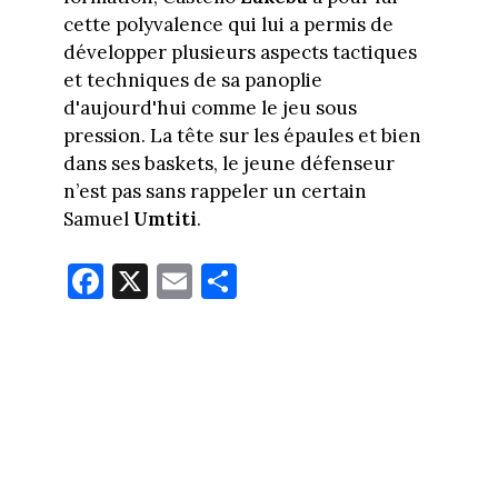
cette polyvalence qui lui a permis de
développer plusieurs aspects tactiques
et techniques de sa panoplie
d'aujourd'hui comme le jeu sous
pression. La tête sur les épaules et bien
dans ses baskets, le jeune défenseur
n’est pas sans rappeler un certain
Samuel
Umtiti
.
Fa
X
E
Pa
ce
m
rt
bo
ail
ag
ok
er