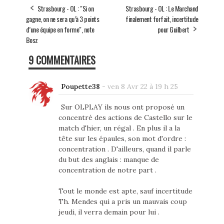
Strasbourg - OL : "Si on
Strasbourg - OL : Le Marchand
gagne, on ne sera qu’à 3 points
finalement forfait, incertitude
d’une équipe en forme", note
pour Guilbert
Bosz
9 COMMENTAIRES
Poupette38
-
ven 8 Avr 22 à 19 h 25
Sur OLPLAY ils nous ont proposé un
concentré des actions de Castello sur le
match d'hier, un régal . En plus il a la
tête sur les épaules, son mot d'ordre :
concentration . D'ailleurs, quand il parle
du but des anglais : manque de
concentration de notre part .
Tout le monde est apte, sauf incertitude
Th. Mendes qui a pris un mauvais coup
jeudi, il verra demain pour lui .