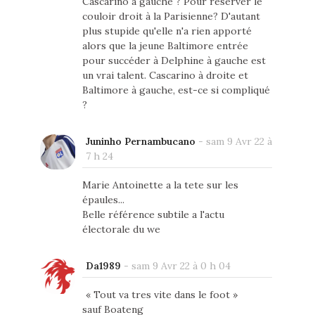
Cascarino à gauche ? Pour réserver le
couloir droit à la Parisienne? D'autant
plus stupide qu'elle n'a rien apporté
alors que la jeune Baltimore entrée
pour succéder à Delphine à gauche est
un vrai talent. Cascarino à droite et
Baltimore à gauche, est-ce si compliqué
?
Juninho Pernambucano
-
sam 9 Avr 22 à
7 h 24
Marie Antoinette a la tete sur les
épaules...
Belle référence subtile a l'actu
électorale du we
Da1989
-
sam 9 Avr 22 à 0 h 04
« Tout va tres vite dans le foot »
sauf Boateng