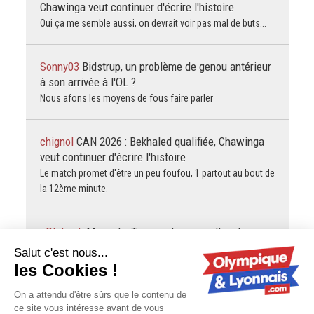
Chawinga veut continuer d'écrire l'histoire
Oui ça me semble aussi, on devrait voir pas mal de buts...
Sonny03
Bidstrup, un problème de genou antérieur
à son arrivée à l'OL ?
Nous afons les moyens de fous faire parler
chignol
CAN 2026 : Bekhaled qualifiée, Chawinga
veut continuer d'écrire l'histoire
Le match promet d'être un peu foufou, 1 partout au bout de
la 12ème minute.
gOLdorak
Mangala, Turner : des nouvelles des
joueurs prêtés par l'OL
J'ai surtout l'impression qu'il préfigure que Kango va
pouvoir se la mettre sur l'oreille.