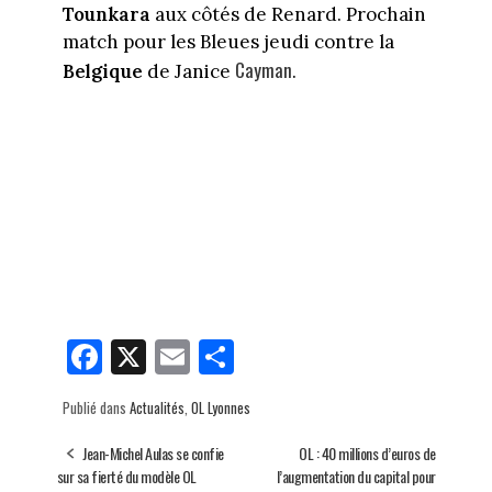
Tounkara
aux côtés de Renard. Prochain
match pour les Bleues jeudi contre la
Cayman
Belgique
de Janice
.
Fa
X
E
Pa
ce
m
rt
Publié dans
Actualités
,
OL Lyonnes
bo
ail
ag
ok
er
Jean-Michel Aulas se confie
OL : 40 millions d’euros de
sur sa fierté du modèle OL
l’augmentation du capital pour