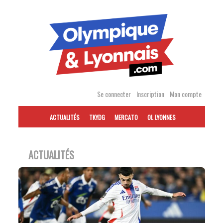
Accéder
au
contenu
Se connecter
Inscription
Mon compte
ACTUALITÉS
TKYDG
MERCATO
OL LYONNES
ACTUALITÉS