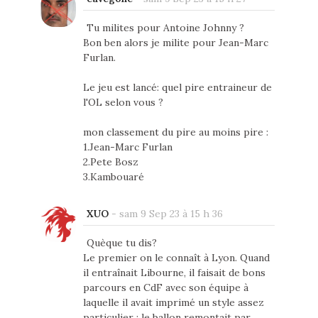
Tu milites pour Antoine Johnny ?
Bon ben alors je milite pour Jean-Marc
Furlan.
Le jeu est lancé: quel pire entraineur de
l'OL selon vous ?
mon classement du pire au moins pire :
1.Jean-Marc Furlan
2.Pete Bosz
3.Kambouaré
XUO
-
sam 9 Sep 23 à 15 h 36
Quèque tu dis?
Le premier on le connaît à Lyon. Quand
il entraînait Libourne, il faisait de bons
parcours en CdF avec son équipe à
laquelle il avait imprimé un style assez
particulier : le ballon remontait par