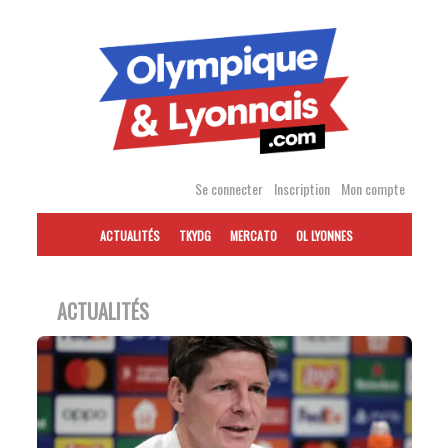
Accéder
au
contenu
Se connecter
Inscription
Mon compte
ACTUALITÉS
TKYDG
MERCATO
OL LYONNES
ACTUALITÉS