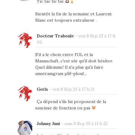
Tic tac tic tac
Bientôt la fin de la semaine et Laurent
Blanc est toujours entraîneur .
Docteur Traboule
-
ven 8 Sep 23 à 17 h
05
S'il a le choix entre l'OL et la
Mannschaft, c'est sûr qu'il doit hésiter.
Quel dilemme! Il n'a plus qu'à faire
amstramgram plif-plouf…
Gerls
-
ven 8 Sep 23 à 17 h 21
Ça dépend s’ils lui proposent de la
saucisse de fonction ou pas
Johnny Juni
-
sam 9 Sep 23 à 11 h 22