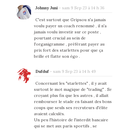
Johnny Juni
-
sam 9 Sep 23 à 14 h 36
C'est surtout que Gripsou n'a jamais
voulu payer un coach renommé , il n'a
jamais voulu investir sur ce poste ,
pourtant crucial au sein de
l'organigramme , préférant payer au
prix fort des starlettes pour que ça
brille et flatte son égo .
Dufduf
-
sam 9 Sep 23 à 14 h 49
Concernant les "starlettes" , il y avait
surtout le mot magique de "trading" . Se
croyant plus fin que les autres , il allait
rembourser le stade en faisant des bons
coups que seuls ses recruteurs d'élite
avaient calculés.
Un peu l'histoire de l'interdit bancaire
qui se met aux paris sportifs , se