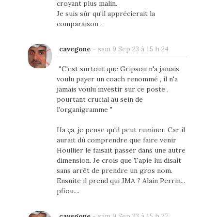
croyant plus malin.
Je suis sûr qu'il apprécierait la
comparaison .
cavegone
-
sam 9 Sep 23 à 15 h 24
"C'est surtout que Gripsou n'a jamais
voulu payer un coach renommé , il n'a
jamais voulu investir sur ce poste ,
pourtant crucial au sein de
l'organigramme "
Ha ça, je pense qu'il peut ruminer. Car il
aurait dû comprendre que faire venir
Houllier le faisait passer dans une autre
dimension. Je crois que Tapie lui disait
sans arrêt de prendre un gros nom.
Ensuite il prend qui JMA ? Alain Perrin...
pfiou....
cavegone
-
sam 9 Sep 23 à 15 h 27