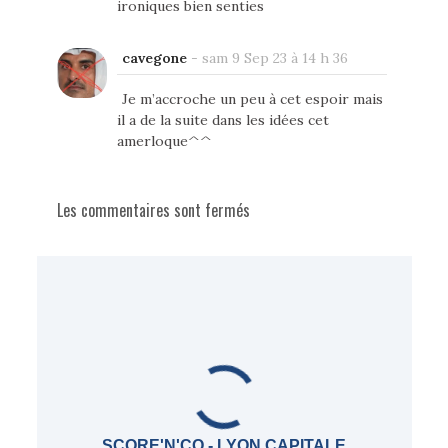
ironiques bien senties
cavegone
-
sam 9 Sep 23 à 14 h 36
Je m’accroche un peu à cet espoir mais
il a de la suite dans les idées cet
amerloque^^
Les commentaires sont fermés
SCORE'N'CO - LYON CAPITALE