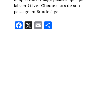
laisser Oliver
Glasner
lors de son
passage en Bundesliga.
Fa
X
E
Pa
ce
m
rt
bo
ail
ag
ok
er