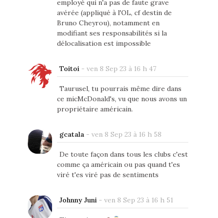
employé qui n'a pas de faute grave
avérée (appliqué à l'OL, cf destin de
Bruno Cheyrou), notamment en
modifiant ses responsabilités si la
délocalisation est impossible
Toitoi
-
ven 8 Sep 23 à 16 h 47
Taurusel, tu pourrais même dire dans
ce micMcDonald's, vu que nous avons un
propriétaire américain.
gcatala
-
ven 8 Sep 23 à 16 h 58
De toute façon dans tous les clubs c'est
comme ça américain ou pas quand t'es
viré t'es viré pas de sentiments
Johnny Juni
-
ven 8 Sep 23 à 16 h 51