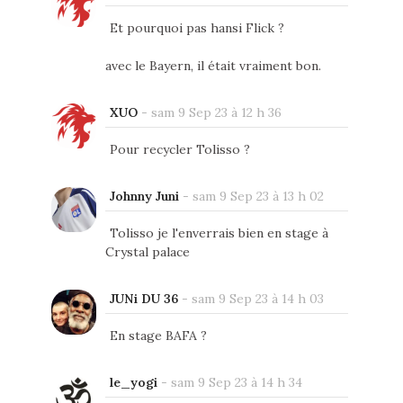
Et pourquoi pas hansi Flick ?
avec le Bayern, il était vraiment bon.
XUO
-
sam 9 Sep 23 à 12 h 36
Pour recycler Tolisso ?
Johnny Juni
-
sam 9 Sep 23 à 13 h 02
Tolisso je l'enverrais bien en stage à
Crystal palace
JUNi DU 36
-
sam 9 Sep 23 à 14 h 03
En stage BAFA ?
le_yogi
-
sam 9 Sep 23 à 14 h 34