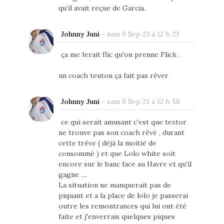
qu’il avait reçue de Garcia.
Johnny Juni
-
sam 9 Sep 23 à 12 h 23
ça me ferait flic qu'on prenne Flick .
un coach teuton ça fait pas rêver
Johnny Juni
-
sam 9 Sep 23 à 12 h 58
ce qui serait amusant c'est que textor
ne trouve pas son coach rêvé , durant
cette trêve ( déjà la moitié de
consommé ) et que Lolo white soit
encore sur le banc face au Havre et qu'il
gagne ....
La situation ne manquerait pas de
piquant et a la place de lolo je passerai
outre les remontrances qui lui ont été
faite et j'enverrais quelques piques