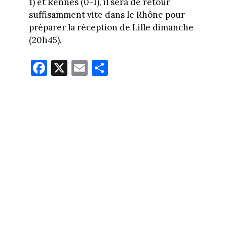
1) et Rennes (0-1), il sera de retour
suffisamment vite dans le Rhône pour
préparer la réception de Lille dimanche
(20h45).
Fa
X
E
Pa
ce
m
rt
bo
ail
ag
ok
er