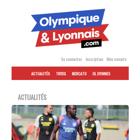
Accéder
au
contenu
Se connecter
Inscription
Mon compte
ACTUALITÉS
TKYDG
MERCATO
OL LYONNES
ACTUALITÉS