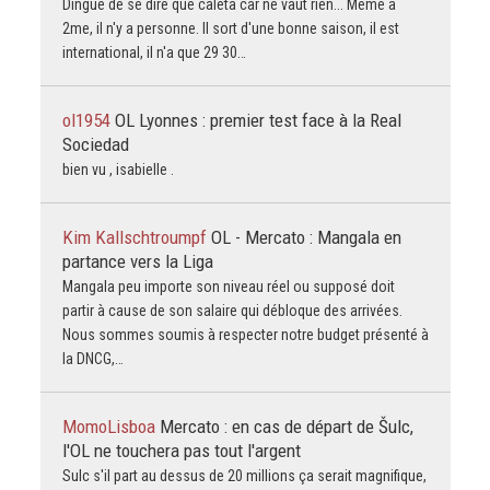
Dingue de se dire que caleta car ne vaut rien... Même à
2me, il n'y a personne. Il sort d'une bonne saison, il est
international, il n'a que 29 30…
ol1954
OL Lyonnes : premier test face à la Real
Sociedad
bien vu , isabielle .
Kim Kallschtroumpf
OL - Mercato : Mangala en
partance vers la Liga
Mangala peu importe son niveau réel ou supposé doit
partir à cause de son salaire qui débloque des arrivées.
Nous sommes soumis à respecter notre budget présenté à
la DNCG,…
MomoLisboa
Mercato : en cas de départ de Šulc,
l'OL ne touchera pas tout l'argent
Sulc s'il part au dessus de 20 millions ça serait magnifique,