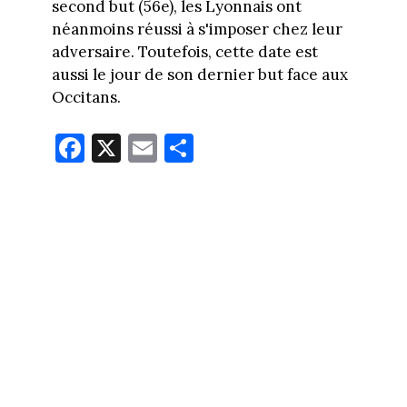
second but (56e), les Lyonnais ont
néanmoins réussi à s'imposer chez leur
adversaire. Toutefois, cette date est
aussi le jour de son dernier but face aux
Occitans.
Fa
X
E
Pa
ce
m
rt
bo
ail
ag
ok
er