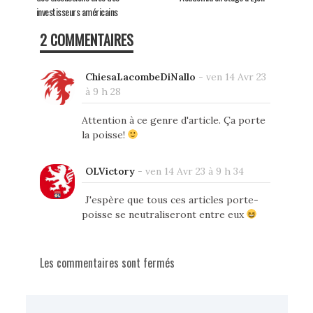
investisseurs américains
2 COMMENTAIRES
ChiesaLacombeDiNallo
-
ven 14 Avr 23
à 9 h 28
Attention à ce genre d'article. Ça porte
la poisse!
OLVictory
-
ven 14 Avr 23 à 9 h 34
J'espère que tous ces articles porte-
poisse se neutraliseront entre eux
Les commentaires sont fermés