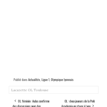
Publié dans
Actualités
,
Ligue 1
,
Olympique lyonnais
Lacazette
OL
Toulouse
OL féminin : Aulas confirme
OL : deux joueurs de la Pelé
des discussions avec des
Academia en stage à Lyon