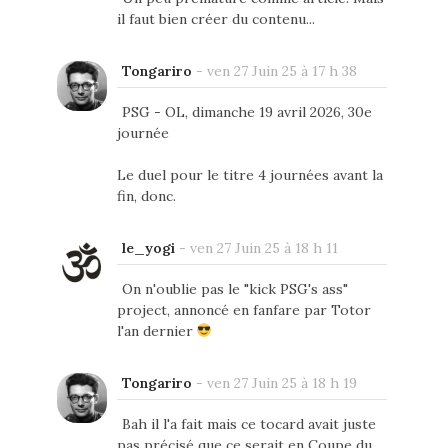
il faut bien créer du contenu...
Tongariro
-
ven 27 Juin 25 à 17 h 38
PSG - OL, dimanche 19 avril 2026, 30e
journée
Le duel pour le titre 4 journées avant la
fin, donc.
le_yogi
-
ven 27 Juin 25 à 18 h 11
On n'oublie pas le "kick PSG's ass"
project, annoncé en fanfare par Totor
l'an dernier
Tongariro
-
ven 27 Juin 25 à 18 h 19
Bah il l'a fait mais ce tocard avait juste
pas précisé que ce serait en Coupe du