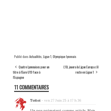
Publié dans
Actualités
,
Ligue 1
,
Olympique lyonnais
Quatre Lyonnaises pour un
L’OL jouera la Ligue Europa s’il
titre à l'Euro U19 face à
reste en Ligue 1
l'Espagne
11 COMMENTAIRES
Toitoi
-
ven 27 Juin 25 à 17 h 36
Un peu prématuré comme article. Mais