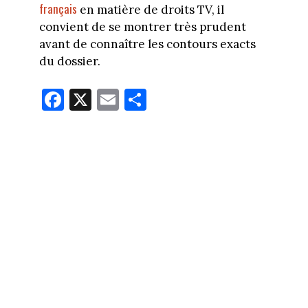
français
en matière de droits TV, il
convient de se montrer très prudent
avant de connaître les contours exacts
du dossier.
Fa
X
E
Pa
ce
m
rt
bo
ail
ag
ok
er