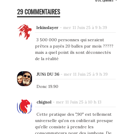
29 COMMENTAIRES
lekinslayer
-
mer 11 Juin 25 à 9 h 39
3 500 000 personnes qui seraient
prêtes a payés 20 balles par mois ?????
mais a quel point ils sont déconnectés
de la réalité
JUNi DU 36
-
mer 11 Juin 25 à 9 h 39
Donc 19.90
chignol
-
mer 11 Juin 25 à 10 h 13
Cette pratique des ",90" est tellement
universelle qu'on en oublierait presque
qu'elle consiste à prendre les
consommateurs pour des jambons. De