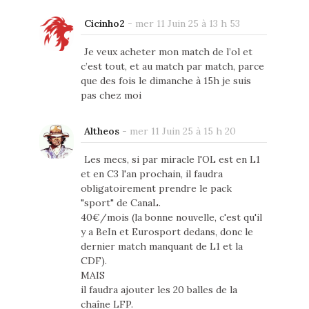
Cicinho2
-
mer 11 Juin 25 à 13 h 53
Je veux acheter mon match de l’ol et
c’est tout, et au match par match, parce
que des fois le dimanche à 15h je suis
pas chez moi
Altheos
-
mer 11 Juin 25 à 15 h 20
Les mecs, si par miracle l'OL est en L1
et en C3 l'an prochain, il faudra
obligatoirement prendre le pack
"sport" de CanaL.
40€/mois (la bonne nouvelle, c'est qu'il
y a BeIn et Eurosport dedans, donc le
dernier match manquant de L1 et la
CDF).
MAIS
il faudra ajouter les 20 balles de la
chaîne LFP.