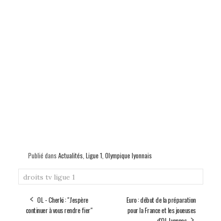
Publié dans
Actualités
,
Ligue 1
,
Olympique lyonnais
droits tv
ligue 1
OL - Cherki : "J'espère
Euro : début de la préparation
continuer à vous rendre fier"
pour la France et les joueuses
d'OL Lyonnes