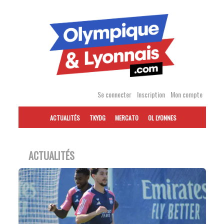
Accéder
au
contenu
Se connecter
Inscription
Mon compte
ACTUALITÉS
TKYDG
MERCATO
OL LYONNES
ACTUALITÉS