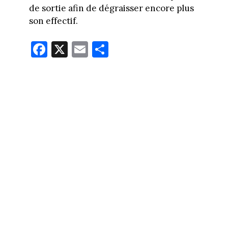
de sortie afin de dégraisser encore plus
son effectif.
Fa
X
E
Pa
ce
m
rt
bo
ail
ag
ok
er