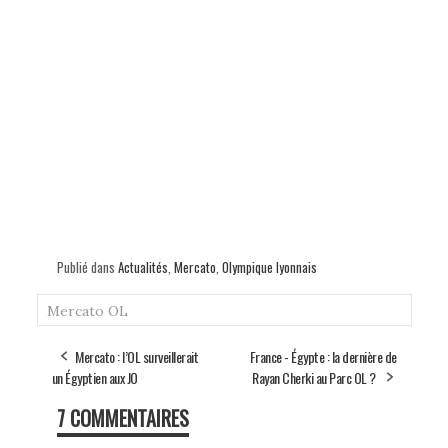
Publié dans
Actualités
,
Mercato
,
Olympique lyonnais
Mercato
OL
Mercato : l’OL surveillerait
France - Égypte : la dernière de
un Égyptien aux JO
Rayan Cherki au Parc OL ?
7 COMMENTAIRES