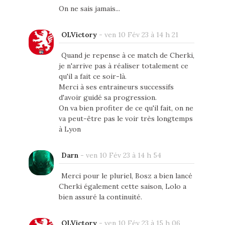
On ne sais jamais...
OLVictory
-
ven 10 Fév 23 à 14 h 21
Quand je repense à ce match de Cherki,
je n'arrive pas à réaliser totalement ce
qu'il a fait ce soir-là.
Merci à ses entraineurs successifs
d'avoir guidé sa progression.
On va bien profiter de ce qu'il fait, on ne
va peut-être pas le voir très longtemps
à Lyon
Darn
-
ven 10 Fév 23 à 14 h 54
Merci pour le pluriel, Bosz a bien lancé
Cherki également cette saison, Lolo a
bien assuré la continuité.
OLVictory
-
ven 10 Fév 23 à 15 h 06