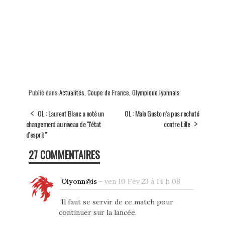
Publié dans
Actualités
,
Coupe de France
,
Olympique lyonnais
OL : Laurent Blanc a noté un
OL : Malo Gusto n’a pas rechuté
changement au niveau de "l'état
contre Lille
d'esprit"
27 COMMENTAIRES
Olyonn@is
-
ven 10 Fév 23 à 14 h 08
Il faut se servir de ce match pour
continuer sur la lancée.