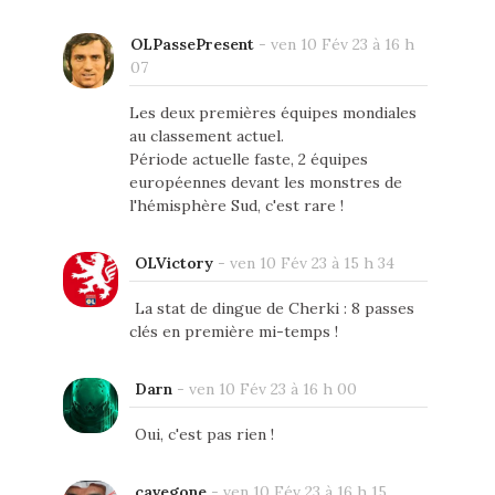
OLPassePresent
-
ven 10 Fév 23 à 16 h
07
Les deux premières équipes mondiales
au classement actuel.
Période actuelle faste, 2 équipes
européennes devant les monstres de
l'hémisphère Sud, c'est rare !
OLVictory
-
ven 10 Fév 23 à 15 h 34
La stat de dingue de Cherki : 8 passes
clés en première mi-temps !
Darn
-
ven 10 Fév 23 à 16 h 00
Oui, c'est pas rien !
cavegone
-
ven 10 Fév 23 à 16 h 15