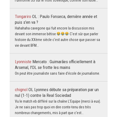
l'uniforme SS sur le front soviétique, comme son idole…
Tongariro
OL : Paulo Fonseca, dernière année et
puis s'en va ?
Hahahaha cavegone qui fuit encore la discussion mis
devant son immense bêtise
C'est sûr que parler
histoire du XXème siècle c'est autre chose que passer sa
vie devant BFM…
Lyonniste
Mercato : Guimarães officiellement à
Arsenal, l'OL se frotte les mains
On peut être journaliste sans faire d'école de journalisme.
chignol
OL Lyonnes débute sa préparation par un
nul (1-1) contre la Real Sociedad
Vu le match eb différé sur la chaîne L'Equipe (merci à eux).
Je ne sais pas trop quoi en dire conte-tenu des très
nombreux changements, mis à part que c'est…