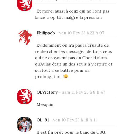
Et merci aussi à ceux qui ne l'ont pas
lancé trop tôt malgré la pression
Philippeb
-
ven 10 Fév 23 à 23 h 07
Évidemment on n'a pas la cruauté de
rechercher les messages de tous ceux
qui ne croyaient pas en Cherki alors
qu'Aulas était un des seuls à y croire et
surtout a se battre pour sa
prolongation !
OLVictory
-
sam 11 Fév 23 à 8 h 47
Mesquin
OL-91
-
ven 10 Fév 23 à 18 h 11
Il est fin prêt pour le banc du QSG.