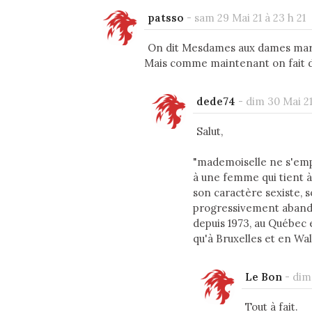
patsso
-
sam 29 Mai 21 à 23 h 21
On dit Mesdames aux dames mari
Mais comme maintenant on fait de
dede74
-
dim 30 Mai 21
Salut,
"mademoiselle ne s'emplo
à une femme qui tient à 
son caractère sexiste, 
progressivement aband
depuis 1973, au Québec 
qu'à Bruxelles et en Wal
Le Bon
-
dim 
Tout à fait.