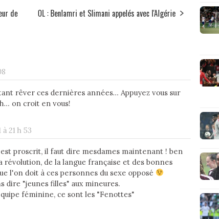
eur de
OL : Benlamri et Slimani appelés avec l'Algérie
08
s tant rêver ces dernières années... Appuyez vous sur
... on croit en vous!
 à 21 h 53
 c'est proscrit, il faut dire mesdames maintenant ! ben
 la révolution, de la langue française et des bonnes
ue l'on doit à ces personnes du sexe opposé
 dire "jeunes filles" aux mineures.
équipe féminine, ce sont les "Fenottes"