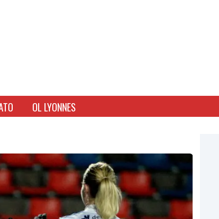
ATO
OL LYONNES