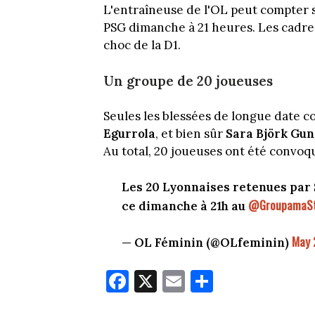
L'entraîneuse de l'OL peut compter 
PSG dimanche à 21 heures. Les cadres
choc de la D1.
Un groupe de 20 joueuses
Seules les blessées de longue date
Egurrola
, et bien sûr
Sara Björk Gun
Au total, 20 joueuses ont été convoq
Les 20 Lyonnaises retenues par 
@GroupamaSt
ce dimanche à 21h au
May 
— OL Féminin (@OLfeminin)
Fa
X
E
Pa
ce
m
rt