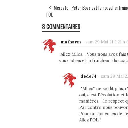
Mercato : Peter Bosz est le nouvel entraîn
l’OL
8 COMMENTAIRES
matharm
-
sam 29 Mai 21 à 21 h 
Allez Mlles... Vous nous avez fai
vos cadres et la fraîcheur du coach
dede74
-
sam 29 Mai 21
"Mlles" ne se dit plus,
oui, c'est l'évolution et
manières + le respect q
Par contre nous pouvons
Pour nos joueuses de l'
Allez l'OL !