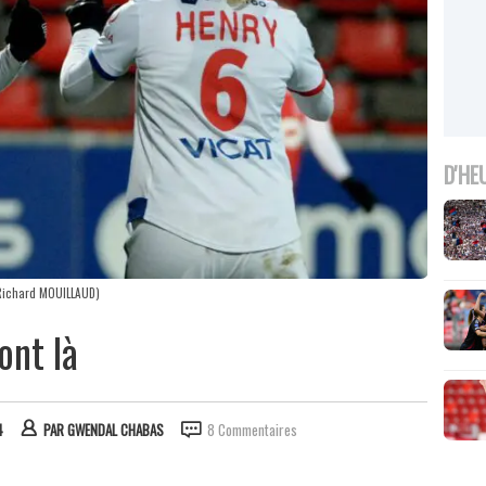
D'HE
ichard MOUILLAUD)
ont là
4
PAR
GWENDAL CHABAS
8 Commentaires