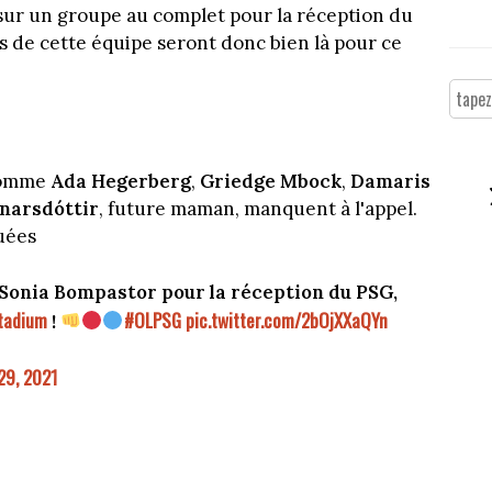
sur un groupe au complet pour la réception du
 de cette équipe seront donc bien là pour ce
 comme
Ada Hegerberg
,
Griedge Mbock
,
Damaris
narsdóttir
, future maman, manquent à l'appel.
uées
Sonia Bompastor pour la réception du PSG,
adium
#OLPSG
pic.twitter.com/2bOjXXaQYn
!
29, 2021