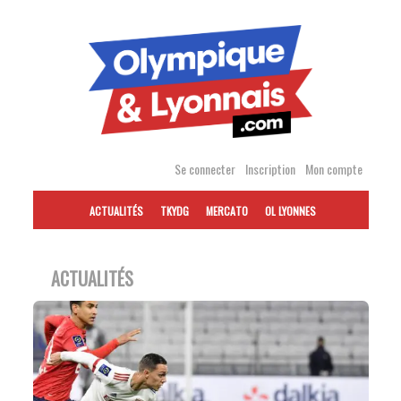
Accéder
au
contenu
Se connecter
Inscription
Mon compte
ACTUALITÉS
TKYDG
MERCATO
OL LYONNES
ACTUALITÉS