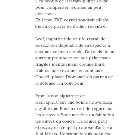
Des profils de latéraux plutôt solide
pour compenser les ailes un peu
délaissées..
En l'état, TKE correspondrait plutôt
bien à ce poste de d'ailier recentré...
Bref, impatient de voir le travail de
Bosz...Tout dépendra de sa capacité à
secouer ce beau monde..J'attends de lui
surtout pour secouer nos princesses
fragiles mentalement comme Bard,
Dubois, faire évoluer en confiance
Cherki...placer Diomandé en patron de
la défense..il a tout pour..
Pour la non signature de
Henrique..C'est une bonne nouvelle..ça
signifie que Bosz à droit de regard sur
les arrivées..Pour une fois on fait selon
les envies du coach....Ca coince peut
être..voyons ce qu'il propose d'autre à
Juni..Moi ce Henrique je suis perplexe