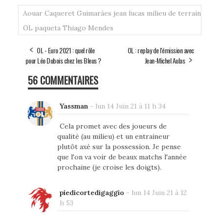
Aouar
Caqueret
Guimarães
jean lucas
milieu de terrain
OL
paqueta
Thiago Mendes
OL - Euro 2021 : quel rôle
OL : replay de l'émission avec
pour Léo Dubois chez les Bleus ?
Jean-Michel Aulas
56 COMMENTAIRES
Yassman
-
lun 14 Juin 21 à 11 h 34
Cela promet avec des joueurs de
qualité (au milieu) et un entraineur
plutôt axé sur la possession. Je pense
que l'on va voir de beaux matchs l'année
prochaine (je croise les doigts).
piedicortedigaggio
-
lun 14 Juin 21 à 12
h 53