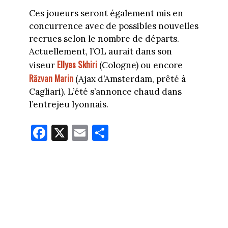
Ces joueurs seront également mis en
concurrence avec de possibles nouvelles
recrues selon le nombre de départs.
Actuellement, l’OL aurait dans son
Ellyes Skhiri
viseur
(Cologne) ou encore
Răzvan Marin
(Ajax d’Amsterdam, prêté à
Cagliari). L’été s’annonce chaud dans
l’entrejeu lyonnais.
Fa
X
E
Pa
ce
m
rt
bo
ail
ag
ok
er