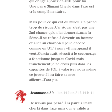
qui oblige à jouer en 4231 pour lui..
Une paire Slimani Cherki dans l'axe est
très complémentaire..
Mais pour ce qui est du milieu..On prend
trop de risque..Car Aouar c'est pas une
2nd chance qu'on lui donnerai..mais la
5ème..Il se refuse à devenir un homme
et aller au charbon..il joue encore
comme en U17 à son rythme..quand il
veut..Garcia avait réussit à le secouer..ça
a fonctionné jusqu'au Covid..mais
franchement je ne crois plus dans les
capacités de l'OL à valoriser nous même
ce joueur..Il ira faire sa mue
ailleurs...Tant pis.
Jeanmasse 39
-
lun 14 Juin 21 à 14 h 41
Je n’avais pas pensé à la paire slimani
cherki dans l’axe mais oui je valide à