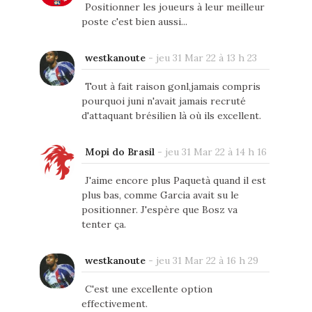
Positionner les joueurs à leur meilleur
poste c'est bien aussi...
westkanoute
-
jeu 31 Mar 22 à 13 h 23
Tout à fait raison gonl,jamais compris
pourquoi juni n'avait jamais recruté
d'attaquant brésilien là où ils excellent.
Mopi do Brasil
-
jeu 31 Mar 22 à 14 h 16
J'aime encore plus Paquetà quand il est
plus bas, comme Garcia avait su le
positionner. J'espère que Bosz va
tenter ça.
westkanoute
-
jeu 31 Mar 22 à 16 h 29
C'est une excellente option
effectivement.