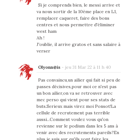
Si je comprends bien, le messi arrive et
va nous sortir de la 10ème place en L1,
remplacer caqueret, faire des bons
centres et nous permettre d'éliminer
west ham
Ah !
J'oublie, il arrive gratos et sans salaire à
verser
Olyonn@is
-
jeu 31 Mar 22 à 11 h 40
Pas convaincu,un ailier qui fait si peu de
passes décisives,pour moi ce n'est pas
un bon ailier,on va se retrouver avec
mec perso qui vient pour ses stats de
buts.Serieux mais virez moi Ponsot!La
cellule de recrutement pas terrible
aussi...Comment voulez vous qu'on
revienne sur le podium dans les 5 ans à
venir avec des recrutements pareils?En
plus je suis sur qu'ils vont faire les