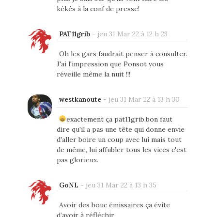
kékés à la conf de presse!
PAT11grib
-
jeu 31 Mar 22 à 12 h 23
Oh les gars faudrait penser à consulter.
J'ai l'impression que Ponsot vous
réveille même la nuit !!!
westkanoute
-
jeu 31 Mar 22 à 13 h 30
exactement ça pat11grib,bon faut
dire qu'il a pas une tête qui donne envie
d'aller boire un coup avec lui mais tout
de même, lui affubler tous les vices c'est
pas glorieux.
GoNL
-
jeu 31 Mar 22 à 13 h 35
Avoir des bouc émissaires ça évite
d’avoir à réfléchir