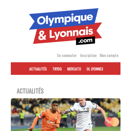
Accéder
au
contenu
Se connecter
Inscription
Mon compte
ACTUALITÉS
TKYDG
MERCATO
OL LYONNES
ACTUALITÉS