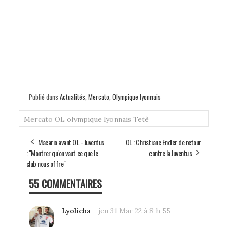
Publié dans
Actualités
,
Mercato
,
Olympique lyonnais
Mercato
OL
olympique lyonnais
Tetê
Macario avant OL - Juventus
OL : Christiane Endler de retour
: "Montrer qu'on vaut ce que le
contre la Juventus
club nous offre"
55 COMMENTAIRES
Lyolicha
-
jeu 31 Mar 22 à 8 h 55