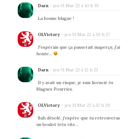
Darn
-
jeu 31 Mar 22 à 10 h 33
La bonne blague !
OLVictory
-
jeu 31 Mar 22 à 10 h 37
J'espérais que ça passerait inaperçu, j'ai
honte…
Darn
-
jeu 31 Mar 22 à 12 h 23
Il y avait un risque, je suis licencié ès
Blagues Pourries.
OLVictory
-
jeu 31 Mar 22 à 12 h 29
Bah désolé, j'espère que tu retrouveras
un boulot très vite…