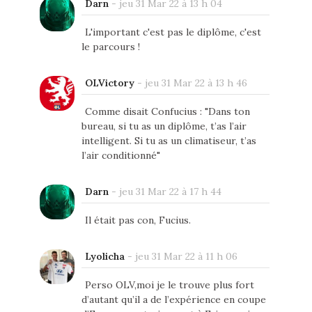
Darn
-
jeu 31 Mar 22 à 13 h 04
L'important c'est pas le diplôme, c'est
le parcours !
OLVictory
-
jeu 31 Mar 22 à 13 h 46
Comme disait Confucius : "Dans ton
bureau, si tu as un diplôme, t’as l’air
intelligent. Si tu as un climatiseur, t’as
l’air conditionné"
Darn
-
jeu 31 Mar 22 à 17 h 44
Il était pas con, Fucius.
Lyolicha
-
jeu 31 Mar 22 à 11 h 06
Perso OLV,moi je le trouve plus fort
d’autant qu’il a de l’expérience en coupe