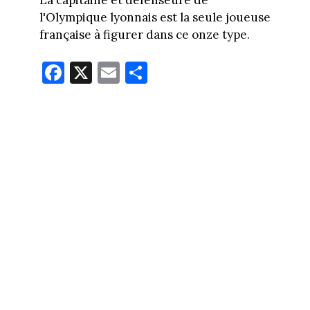
l'Olympique lyonnais est la seule joueuse
française à figurer dans ce onze type.
Fa
X
E
Pa
ce
m
rt
bo
ail
ag
ok
er