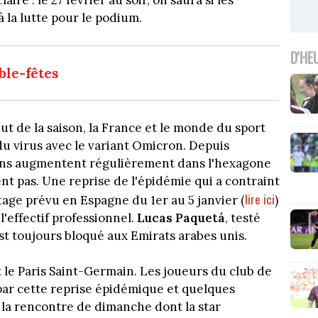
laire : le 27 février au soir, on saura si les
 la lutte pour le podium.
D'HE
ble-fêtes
t de la saison, la France et le monde du sport
du virus avec le variant Omicron. Depuis
ions augmentent régulièrement dans l'hexagone
ent pas. Une reprise de l'épidémie qui a contraint
lire ici
tage prévu en Espagne du 1er au 5 janvier (
)
l'effectif professionnel.
Lucas Paquetá
, testé
est toujours bloqué aux Emirats arabes unis.
le Paris Saint-Germain. Les joueurs du club de
par cette reprise épidémique et quelques
 la rencontre de dimanche dont la star