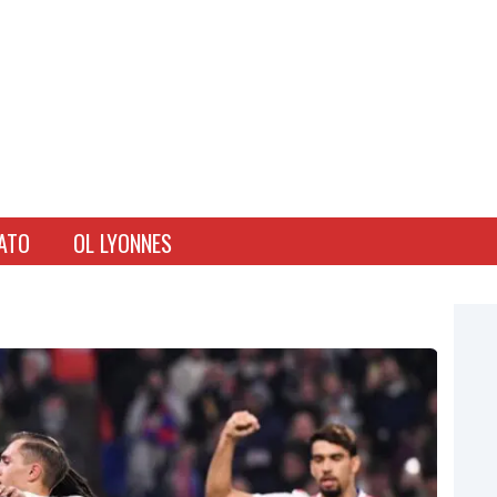
ATO
OL LYONNES