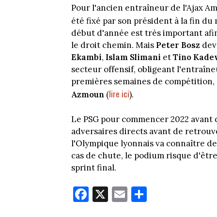
Pour l'ancien entraîneur de l'Ajax 
été fixé par son président à la fin du 
début d'année est très important afi
le droit chemin. Mais
Peter Bosz
dev
Ekambi
,
Islam Slimani
et
Tino Kade
secteur offensif, obligeant l'entraîn
premières semaines de compétition, 
lire ici
Azmoun
(
).
Le PSG pour commencer 2022 avant de
adversaires directs avant de retrouv
l'Olympique lyonnais va connaître des
cas de chute, le podium risque d'êt
sprint final.
Fa
X
E
Pa
ce
m
rt