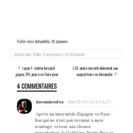
Publié dans
Actualités
,
OL Lyonnes
Australie
Ellie Carpenter
ol féminin
Ligue 1 : même lorsqu'il
L'OL ouvre son entraînement aux
gagne, l'OL joue à se faire peur
supporteurs ce dimanche
4 COMMENTAIRES
knoumkoufou
-
dim 25 Fév 24 à 3 h 27
Après un intermède Espagne vs Pays-
Bas qui ne s'est pas terminé à mon
avantage, retour aux choses
importantes, la Gold Cup. Porto Rico vs