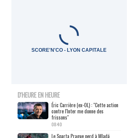
SCORE'N'CO - LYON CAPITALE
D'HEURE EN HEURE
Éric Carrière (ex-OL) : "Cette action
contre l'Inter me donne des
frissons"
08:40
Le Sparta Prague perd à Mladá