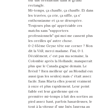
sur une brésilienne dans le grand
rectangle.
Mi-temps, ça chauffe, ça chauffe. Et dans
les travées, ça crie, ça siffle, ça s'
enthousiasme et ça se désespère.
Toujours plus qu' appréciable ces
matchs sans "supporters
professionnels" qui moi me cassent plus
les oreilles qu' autre chose.
0-2 65ème Geyse tête sur corner ? Non
dit la VAR, merci madame. Fini, 0-1.
Décidément, c' est pas ma semaine, la
Colombie après la Hollande, manquerait
plus que le Canada gagne demain. Le
Brésil ? Bien meilleur qu' au Mondial eux
aussi (pas les seules) mais c' était assez
facile. Sans Marta elles jouent vraiment
à onze et plus rapidement. Leur point
faible est leur gardienne qui en
première mi-temps à fait des sorties au
pied assez haut, parfois hasardeuses, le
tout à la vitesse d' une Inès Jaurena au