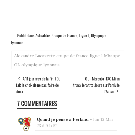
Publié dans
Actualités
,
Coupe de France
,
Ligue 1
,
Olympique
lyonnais
Alexandre Lacazette
coupe de france
ligue 1
Mbappé
OL
olympique lyonnais
A 11 journées de la fin, l’OL
OL - Mercato : l’AC Milan
fait le choix de ne pas faire de
travaillerait toujours sur l’arrivée
choix
d’Aouar
7 COMMENTAIRES
Quand je pense a Ferland
-
lun 13 Mar
23 à 9 h 52