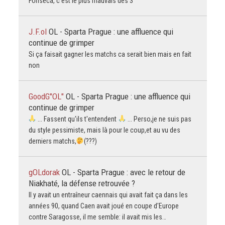
Fonseca, c'est le plus mauvais des 3
J.F.ol
OL - Sparta Prague : une affluence qui
continue de grimper
Si ça faisait gagner les matchs ca serait bien mais en fait
non
GoodG"OL"
OL - Sparta Prague : une affluence qui
continue de grimper
... Fassent qu'ils t'entendent
... Perso,je ne suis pas
du style pessimiste, mais là pour le coup,et au vu des
derniers matchs,
(???)
gOLdorak
OL - Sparta Prague : avec le retour de
Niakhaté, la défense retrouvée ?
Il y avait un entraîneur caennais qui avait fait ça dans les
années 90, quand Caen avait joué en coupe d'Europe
contre Saragosse, il me semble: il avait mis les…