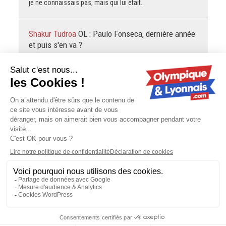
je ne connaissais pas, mais qui lui était…
Shakur Tudroa
OL : Paulo Fonseca, dernière année
et puis s'en va ?
Je vous trouve quand même ultra pessimiste et dans la
culture de l’instant. On n’est que tout début août, avec une
prépa décalée, un effectif tronqué de ses mondialistes et…
undeuxtrois
Giraldez après OL Lyonnes - Real
Sociedad (1-1) : "Important de reprendre le rythme"
Non pour le coup Weir n'a quasiment jamais joué sur le
côté droit avec le Real, j'en suis quasiment persuadé. Elle
est par ailleurs gauchère. Elle a joué très principalement…
Contactez-nous
-
Mentions légales
-
CGV
-
Politique de
confidentialité
-
Gestion des cookies
-
Lyon Capitale TV
Olympique-et-Lyonnais - 6 rue Gorge de Loup - 69009 Lyon