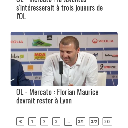
s'intéresserait à trois joueurs de
l'OL
OL - Mercato : Florian Maurice
devrait rester à Lyon
Posts
1
2
3
371
372
373
…