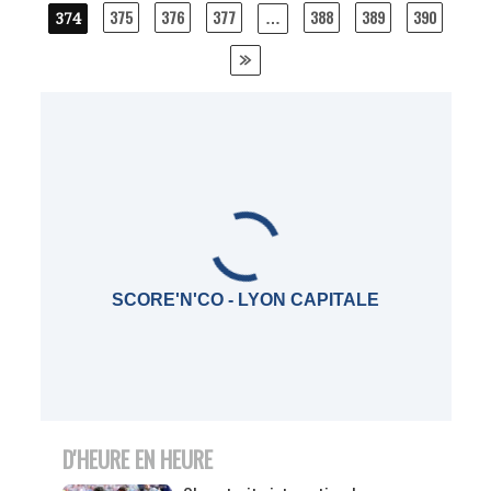
navigation
375
376
377
388
389
390
374
…
SCORE'N'CO - LYON CAPITALE
D'HEURE EN HEURE