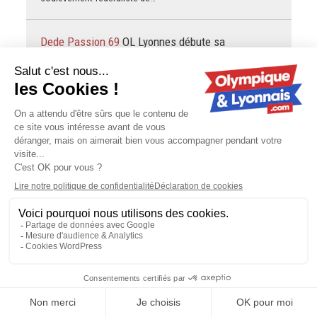
Dede Passion 69
OL Lyonnes débute sa
préparation par un nul (1-1) contre la Real
Sociedad
Salut les amoureux du foot féminin, Quelques mots pour
saluer celui qui fait maintenant partie des meubles ici, et
est aussi le meilleur d'entre nous ! ( Enfin, un des…
chiesa for ever
Mercato : Guimarães officiellement
à Arsenal, l'OL se frotte les mains
ç'est évident que virer Fonseca serait pratiquement
impossible...Malheureusement on va faire avec toute la
saison je le crains...après il réussi souvent là ou on
l'attends pas...
chiesa for ever
Mercato : Thomas Meunier aurait
pu signer à l'OL