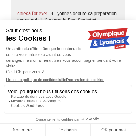
chiesa for ever
OL Lyonnes débute sa préparation
par un nul (1-1) contre la Real Sociedad
+ 10 000
chiesa for ever
Mercato : Guimarães officiellement
à Arsenal, l'OL se frotte les mains
Bref a vous écouter ya que les journalistes qui peuvent
parler de foot ? ok ok....
chignol
Giraldez après OL Lyonnes - Real Sociedad
(1-1) : "Important de reprendre le rythme"
Seul OL-91 pourrait confirmer (ou non) mais je perçois
comme une allusion au célèbre "Lyon n'est plus", du décret
du 12 octobre 1793 consécutif à l'écrasement du
soulèvement fédéraliste de…