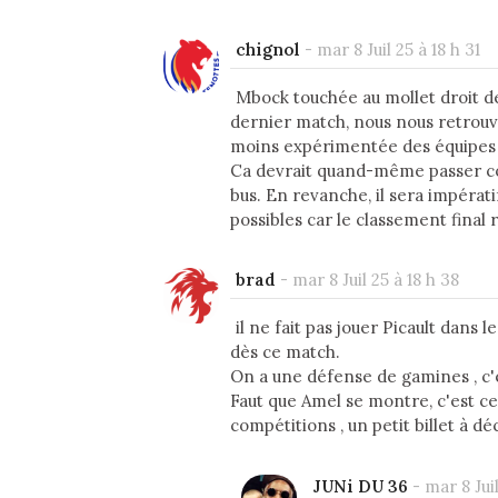
chignol
-
mar 8 Juil 25 à 18 h 31
Mbock touchée au mollet droit dep
dernier match, nous nous retrouvo
moins expérimentée des équipes
Ca devrait quand-même passer co
bus. En revanche, il sera impérati
possibles car le classement final 
brad
-
mar 8 Juil 25 à 18 h 38
il ne fait pas jouer Picault dans 
dès ce match.
On a une défense de gamines , c'es
Faut que Amel se montre, c'est c
compétitions , un petit billet à dé
JUNi DU 36
-
mar 8 Juil