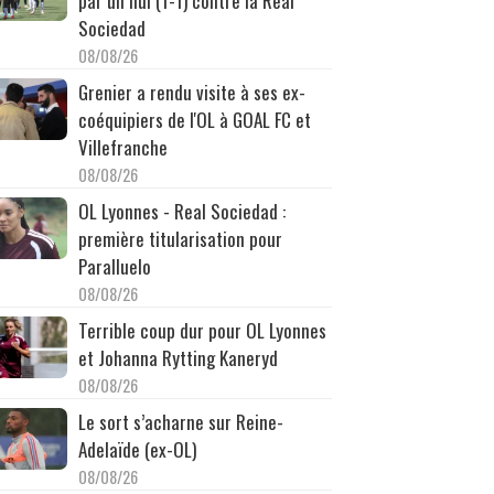
par un nul (1-1) contre la Real
Sociedad
08/08/26
Grenier a rendu visite à ses ex-
coéquipiers de l'OL à GOAL FC et
Villefranche
08/08/26
OL Lyonnes - Real Sociedad :
première titularisation pour
Paralluelo
08/08/26
Terrible coup dur pour OL Lyonnes
et Johanna Rytting Kaneryd
08/08/26
Le sort s’acharne sur Reine-
Adelaïde (ex-OL)
08/08/26