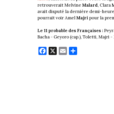
retrouverait Melvine
Malard
, Clara
avait disputé la dernière demi-heure
pourrait voir Amel
Majri
pour la prem
Le 11 probable des Françaises :
Peyr
Bacha - Geyoro (cap.), Toletti, Majri 
Fa
X
E
Pa
ce
m
rt
bo
ail
ag
ok
er