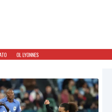
ATO
OL LYONNES