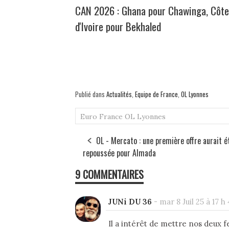
CAN 2026 : Ghana pour Chawinga, Côte
d'Ivoire pour Bekhaled
Publié dans
Actualités
,
Equipe de France
,
OL Lyonnes
Euro
France
OL Lyonnes
OL - Mercato : une première offre aurait é
repoussée pour Almada
9 COMMENTAIRES
JUNi DU 36
-
mar 8 Juil 25 à 17 h 
Il a intérêt de mettre nos deux 