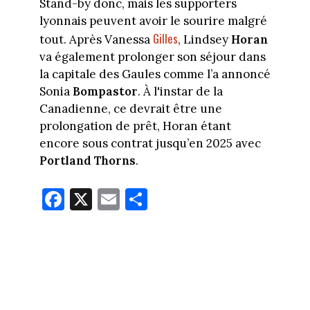
Stand-by donc, mais les supporters
lyonnais peuvent avoir le sourire malgré
Gilles
tout. Après Vanessa
, Lindsey
Horan
va également prolonger son séjour dans
la capitale des Gaules comme l’a annoncé
Sonia
Bompastor
. À l'instar de la
Canadienne, ce devrait être une
prolongation de prêt, Horan étant
encore sous contrat jusqu’en 2025 avec
Portland Thorns
.
Fa
X
E
Pa
ce
m
rt
bo
ail
ag
ok
er