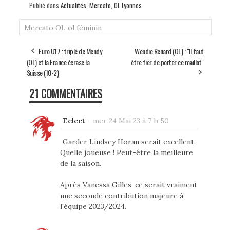
Publié dans
Actualités
,
Mercato
,
OL Lyonnes
Mercato
OL
ol féminin
Euro U17 : triplé de Mendy
Wendie Renard (OL) : "Il faut
(OL) et la France écrase la
être fier de porter ce maillot"
Suisse (10-2)
21 COMMENTAIRES
Eclect
-
mer 24 Mai 23 à 7 h 50
Garder Lindsey Horan serait excellent.
Quelle joueuse ! Peut-être la meilleure
de la saison.
Après Vanessa Gilles, ce serait vraiment
une seconde contribution majeure à
l'équipe 2023/2024.