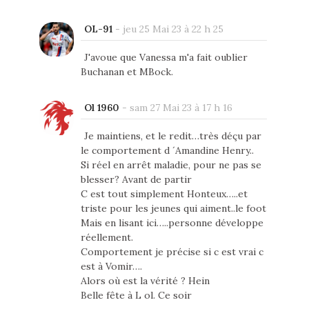
OL-91
-
jeu 25 Mai 23 à 22 h 25
J'avoue que Vanessa m'a fait oublier
Buchanan et MBock.
Ol 1960
-
sam 27 Mai 23 à 17 h 16
Je maintiens, et le redit…très déçu par
le comportement d ´Amandine Henry..
Si réel en arrêt maladie, pour ne pas se
blesser? Avant de partir
C est tout simplement Honteux…..et
triste pour les jeunes qui aiment..le foot
Mais en lisant ici…..personne développe
réellement.
Comportement je précise si c est vrai c
est à Vomir….
Alors où est la vérité ? Hein
Belle fête à L ol. Ce soir