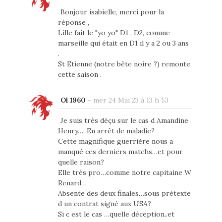
Bonjour isabielle, merci pour la
réponse ,
Lille fait le "yo yo" D1 , D2, comme
marseille qui était en D1 il y a 2 ou 3 ans
.
St Etienne (notre bête noire ?) remonte
cette saison .
Ol 1960
-
mer 24 Mai 23 à 13 h 53
Je suis très déçu sur le cas d Amandine
Henry…. En arrêt de maladie?
Cette magnifique guerrière nous a
manqué ces derniers matchs…et pour
quelle raison?
Elle très pro…comme notre capitaine W
Renard…
Absente des deux finales…sous prétexte
d un contrat signé aux USA?
Si c est le cas …quelle déception..et