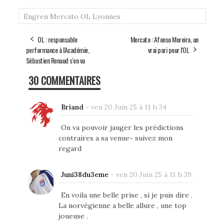
Engren
Mercato
OL Lyonnes
OL : responsable
Mercato : Afonso Moreira, un
performance à l'Académie,
vrai pari pour l'OL
Sébastien Renaud s'en va
30 COMMENTAIRES
Briand
-
ven 20 Juin 25 à 11 h 34
On va pouvoir jauger les prédictions
contraires a sa venue- suivez mon
regard
Juni38du3eme
-
ven 20 Juin 25 à 11 h 39
En voila une belle prise , si je puis dire .
La norvégienne a belle allure , une top
joueuse .