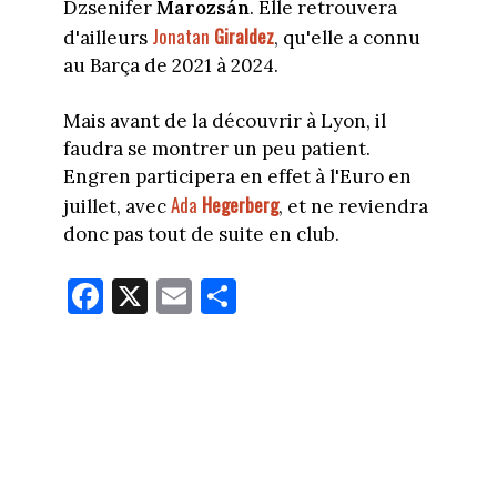
Dzsenifer
Marozsán
. Elle retrouvera
Jonatan
Giraldez
d'ailleurs
, qu'elle a connu
au Barça de 2021 à 2024.
Mais avant de la découvrir à Lyon, il
faudra se montrer un peu patient.
Engren participera en effet à l'Euro en
Ada
Hegerberg
juillet, avec
, et ne reviendra
donc pas tout de suite en club.
Fa
X
E
Pa
ce
m
rt
bo
ail
ag
ok
er