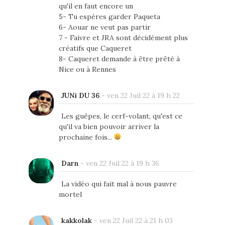
qu'il en faut encore un
5- Tu espères garder Paqueta
6- Aouar ne veut pas partir
7 - Faivre et JRA sont décidément plus
créatifs que Caqueret
8- Caqueret demande à être prêté à
Nice ou à Rennes
JUNi DU 36
-
ven 22 Juil 22 à 19 h 22
Les guêpes, le cerf-volant, qu'est ce
qu'il va bien pouvoir arriver la
prochaine fois...
Darn
-
ven 22 Juil 22 à 19 h 36
La vidéo qui fait mal à nous pauvre
mortel
kakkolak
-
ven 22 Juil 22 à 21 h 03