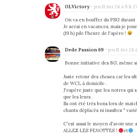
OLVictory
-
jeu 11 Avr 24 à 9 h 2
On va en bouffer du PSG durant c
Je serai en vacances, mais je pou
(19 h) pile l'heure de l'apéro !
Dede Passion 69
-
jeu 11 Avr 24 
Bonne initiative des BG, même si
Juste retour des choses car les u
de WCL à domicile .
J'espère juste que les notres qui 
que les leurs .
Ils ont été très bons lors de ma
chants déplacés ni insultes " varié
C'est aussi le moyen d'avoir une a
ALLEZ LES FENOTTES !
et