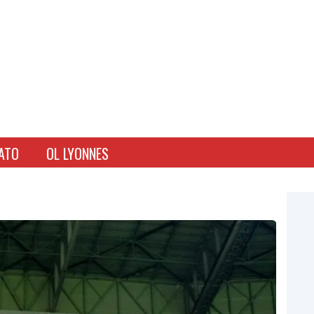
ATO
OL LYONNES