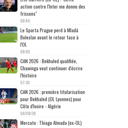
action contre l'Inter me donne des
frissons"
08:40
Le Sparta Prague perd à Mladá
Boleslav avant le retour face à
l'OL
08:00
CAN 2026 : Bekhaled qualifiée,
Chawinga veut continuer d'écrire
l'histoire
07:30
CAN 2026 : première titularisation
pour Bekhaled (OL Lyonnes) pour
Côte d'Ivoire - Algérie
08/08/26
Mercato : Thiago Almada (ex-OL)