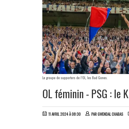
Le groupe de supporters de l’OL, les Bad Gones.
OL féminin - PSG : le 
11 AVRIL 2024 À 08:30
PAR
GWENDAL CHABAS