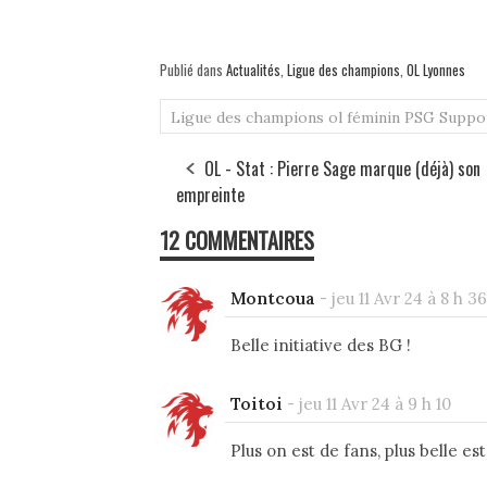
Publié dans
Actualités
,
Ligue des champions
,
OL Lyonnes
Ligue des champions
ol féminin
PSG
Suppo
OL - Stat : Pierre Sage marque (déjà) son
empreinte
12 COMMENTAIRES
Montcoua
-
jeu 11 Avr 24 à 8 h 36
Belle initiative des BG !
Toitoi
-
jeu 11 Avr 24 à 9 h 10
Plus on est de fans, plus belle es