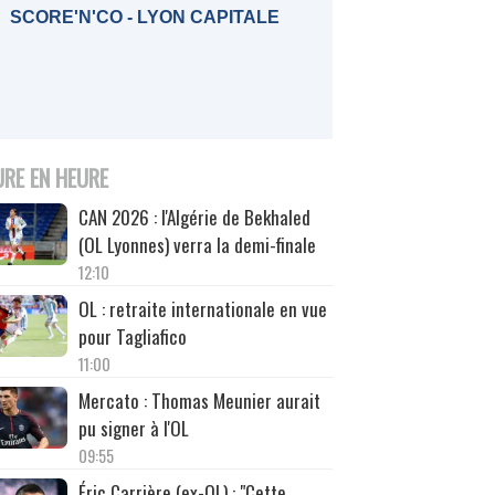
SCORE'N'CO - LYON CAPITALE
URE EN HEURE
CAN 2026 : l'Algérie de Bekhaled
(OL Lyonnes) verra la demi-finale
12:10
OL : retraite internationale en vue
pour Tagliafico
11:00
Mercato : Thomas Meunier aurait
pu signer à l'OL
09:55
Éric Carrière (ex-OL) : "Cette