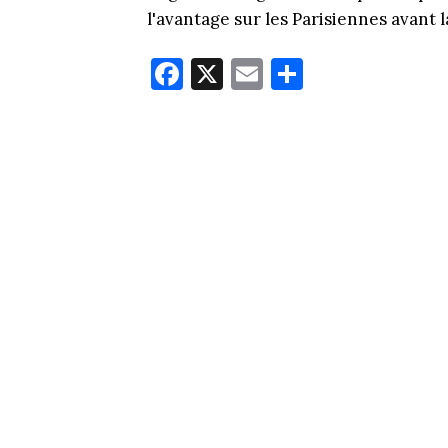
l'avantage sur les Parisiennes avant
Fa
X
E
Pa
ce
m
rt
bo
ail
ag
ok
er