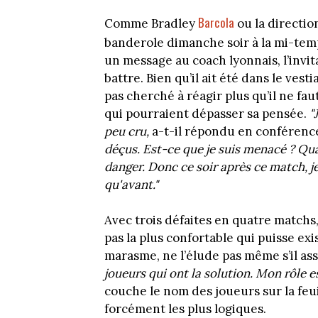
Barcola
Comme Bradley
ou la directio
banderole dimanche soir à la mi-tem
un message au coach lyonnais, l’invi
battre. Bien qu’il ait été dans le vesti
pas cherché à réagir plus qu’il ne fa
qui pourraient dépasser sa pensée.
"
peu cru,
a-t-il répondu en conférenc
déçus. Est-ce que je suis menacé ? Quan
danger. Donc ce soir après ce match, j
qu'avant."
Avec trois défaites en quatre matchs
pas la plus confortable qui puisse exis
marasme, ne l’élude pas même s’il ass
joueurs qui ont la solution. Mon rôle est
couche le nom des joueurs sur la feui
forcément les plus logiques.