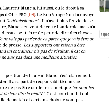
n, Laurent
Blanc
a, lui aussi, eu le droit à sa
(1-4)
ps d’
OL - PSG
. Le Kop Virage Nord a envoyé
tant
"à démissionner"
s’il n’avait plus l’envie de se
aire,
Blanc
a eu vent de cette banderole, mais n’a
ut dessus, peut-être de peur de dire des choses
Je ne vais pas parler de ça parce que je vais être un
e de presse.
Les supporters ont raison d'être
d un entraîneur n'a pas de résultat, il est en
e ne suis pas dans une meilleure situation
, la position de Laurent
Blanc
n’est clairement
ter. Il a sa part de responsabilité dans ce
ure ne pas être sur le terrain et que
"ce sont les
 de leur dire la réalité"
. C’est pourtant lui qui
lle de match et certains choix ne sont pas