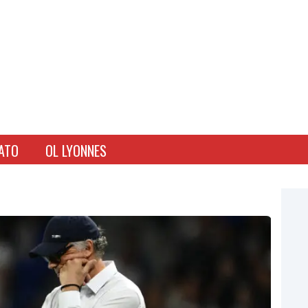
ATO
OL LYONNES