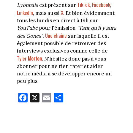
TikTok
Facebook
Lyonnais
est présent sur
,
,
LinkedIn
X
, mais aussi
. Et bien évidemment
tous les lundis en direct à 19h sur
YouTube
pour l'émission
"Tant qu'il y aura
Une chaîne
des Gones"
.
sur laquelle il est
également possible de retrouver des
interviews exclusives comme celle de
Tyler
Morton
. N'hésitez donc pas à vous
abonner pour ne rien rater et aider
notre média à se développer encore un
peu plus.
Fa
X
E
Pa
ce
m
rt
bo
ail
ag
ok
er