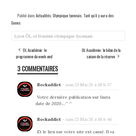
Publié dans
Actualités
,
Olympique lyonnais
,
Tant qu'il y aura des
Gones
Lyon
ÔL
ol féminin
olympique lyonnais
OL Académie : le
OL Académie : le bilan de la
programme du week-end
saison de la réserve
3 COMMENTAIRES
Rockaddict
-
sam 23 Mai 26 à 18 h 37
Votre dernière publication sur Insta
date de 2020....^^
Rockaddict
-
sam 23 Mai 26 à 18 h 46
Et le lien sur votre site est cassé. Il va