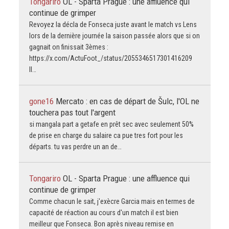
Tongariro
OL - Sparta Prague : une affluence qui
continue de grimper
Revoyez la décla de Fonseca juste avant le match vs Lens
lors de la dernière journée la saison passée alors que si on
gagnait on finissait 3èmes :
https://x.com/ActuFoot_/status/2055346517301416209
Il…
gone16
Mercato : en cas de départ de Šulc, l'OL ne
touchera pas tout l'argent
si mangala part a getafe en prêt sec avec seulement 50%
de prise en charge du salaire ca pue tres fort pour les
départs. tu vas perdre un an de…
Tongariro
OL - Sparta Prague : une affluence qui
continue de grimper
Comme chacun le sait, j'exècre Garcia mais en termes de
capacité de réaction au cours d'un match il est bien
meilleur que Fonseca. Bon après niveau remise en