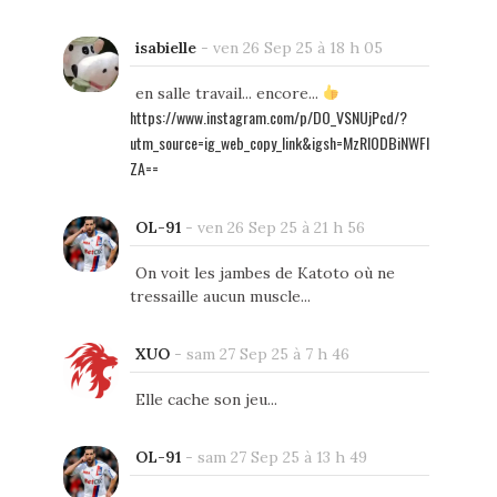
isabielle
-
ven 26 Sep 25 à 18 h 05
en salle travail... encore...
https://www.instagram.com/p/DO_VSNUjPcd/?
utm_source=ig_web_copy_link&igsh=MzRlODBiNWFl
ZA==
OL-91
-
ven 26 Sep 25 à 21 h 56
On voit les jambes de Katoto où ne
tressaille aucun muscle...
XUO
-
sam 27 Sep 25 à 7 h 46
Elle cache son jeu...
OL-91
-
sam 27 Sep 25 à 13 h 49