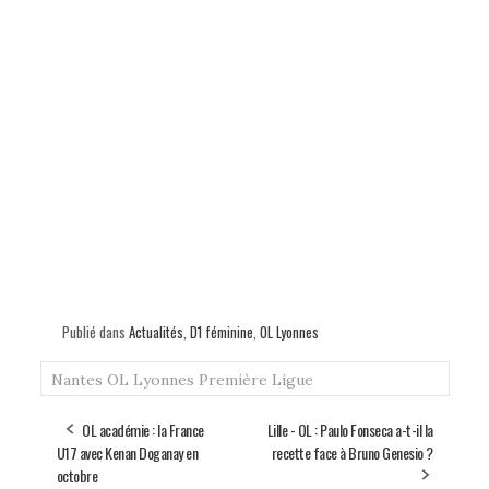
Publié dans
Actualités
,
D1 féminine
,
OL Lyonnes
Nantes
OL Lyonnes
Première Ligue
OL académie : la France
Lille - OL : Paulo Fonseca a-t-il la
U17 avec Kenan Doganay en
recette face à Bruno Genesio ?
octobre