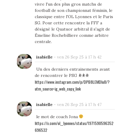
vivre l'un des plus gros matchs de
football de son championnat féminin, le
classique entre l'OL Lyonnes et le Paris
SG. Pour cette rencontre la FFF a
désigné le Quatuor arbitral il s'agit de
Émeline Rochebilliere comme arbitre
centrale.
isabielle
-
ven 26 Sep 25 à 17 h 42
Un des derniers entrainements avant
de rencontrer le PSG ⛹️⛹️⛹️
https://www.instagram.com/p/DPB8LEMDIu8/?
utm_source=ig_web_copy_link
isabielle
-
ven 26 Sep 25 à 17 h 47
le mot de coach Jona
https://x.com/ol__lyonnes/status/1971590596352
696532