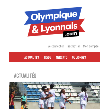
Accéder
au
contenu
Se connecter
Inscription
Mon compte
ACTUALITÉS
TKYDG
MERCATO
OL LYONNES
ACTUALITÉS