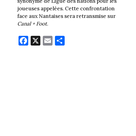
synonyme de Ligue des nations pour les
joueuses appelées. Cette confrontation
face aux Nantaises sera retransmise sur
Canal + Foot
.
Fa
X
E
Pa
ce
m
rt
bo
ail
ag
ok
er