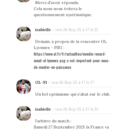
Merci d'avoir répondu.
Cela nous nous évitera le
questionnement systématique.
isabielle
-
ven 26 Sep 25 à 17 h 21
Demain, à propos de la rencontre OL
Lyonnes - PSG :
https://www.ol.fr/fr/actualites/wendie-renard-
avant-ol-lyonnes-psg-c-est-important-pour-nous-
de-monter-en-puissance
OL-91
-
ven 26 Sep 25 à 17 h 37
Un bel optimisme qui s'abat sur le club.
isabielle
-
ven 26 Sep 25 à 17 h 23
l'arbitre du match :
Samedi 27 Septembre 2025 la France va