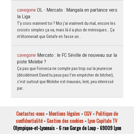
cavegone
OL - Mercato : Mangala en partance vers
la Liga
T’y crois vraiment toi ? Moi j’ai vraiment du mal, encore les
croisés simples ça va, mais là il a plus de ménisques… Ça
m’étonnerait que Getafe en fasse un…
cavegone
Mercato : le FC Séville de nouveau sur la
piste Molebe ?
Ça pas que Fonseca ne compte pas trop sur la jeunesse
(décidément David tu peux pas t’en empêcher de bitcher),
c’est surtout que Molebe est mauvais, lent, peu interessé
par…
Contactez-nous
-
Mentions légales
-
CGV
-
Politique de
confidentialité
-
Gestion des cookies
-
Lyon Capitale TV
Olympique-et-Lyonnais - 6 rue Gorge de Loup - 69009 Lyon