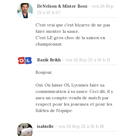
DrNelson & Mister Bosz
-
ven 26 Sep
25 à 15 h 07
C'est vrai que c'est bizarre de ne pas
faire monter la sauce.
C'est LE gros choc de la saison en
championnat.
Razik Brikh
-
ven 26 Sep 25 à 16 h 11
Bonjour,
Oui. On laisse OL Lyonnes faire sa
communication à sa sauce. Ceci dit, il y
aura un compte-rendu de match par
respect pour les joueuses et pour les
fidèles de l'équipe.
isabielle
-
ven 26 Sep 25 à 16 h 18