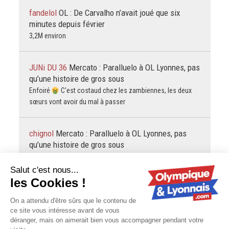
fandelol
OL : De Carvalho n’avait joué que six
minutes depuis février
3,2M environ
JUNi DU 36
Mercato : Paralluelo à OL Lyonnes, pas
qu’une histoire de gros sous
Enfoiré
C'est costaud chez les zambiennes, les deux
sœurs vont avoir du mal à passer
chignol
Mercato : Paralluelo à OL Lyonnes, pas
qu’une histoire de gros sous
Bon, ben c'est déjà mal embarqué. Redoutables, ces
Zambiennes. Mince y a cet enf... d'Elefantino dans les
tribunes, ça fait un choc !
JUNi DU 36
Mercato : Paralluelo à OL Lyonnes, pas
qu’une histoire de gros sous