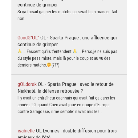
continue de grimper
Si ça faisait gagner les matchs ca serait bien mais en fait
non
GoodG"OL"
OL - Sparta Prague : une affluence qui
continue de grimper
... Fassent qu'ils t'entendent
... Perso,je ne suis pas
du style pessimiste, mais là pour le coup,et au vu des
derniers matchs,
(???)
gOLdorak
OL - Sparta Prague : avec le retour de
Niakhaté, la défense retrouvée ?
Il y avait un entraîneur caennais qui avait fait ça dans les
années 90, quand Caen avait joué en coupe d'Europe
contre Saragosse, il me semble: il avait mis les…
isabielle
OL Lyonnes : double diffusion pour trois
amicaux de l'été