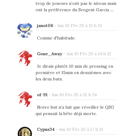
trop de joueurs n’ont pas le niveau mais
ont la préférence du Sergent Garcia ....
janot06
-
lun 10 Fév 20 à 13 h 51
Comme d'habitude.
Gone_Away
-
lun 10 Fév 20 à 14 h 12
Je dirais plutôt 10 min de pressing en
première et 15min en deuxièmes avec
les deux buts.
ol-91
-
lun 10 Fév 20 à 15 h 34
Notre but n'a fait que réveiller le QSG
qui pensait la bête déjà morte.
Cypus34
-
lun 10 Fév 20 à 17 h 31