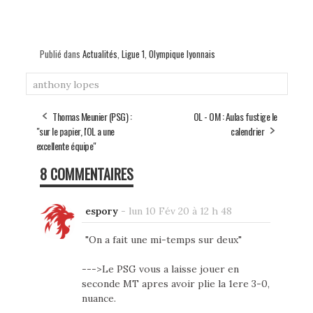
Publié dans
Actualités
,
Ligue 1
,
Olympique lyonnais
anthony lopes
Thomas Meunier (PSG) :
OL - OM : Aulas fustige le
"sur le papier, l'OL a une
calendrier
excellente équipe"
8 COMMENTAIRES
espory
-
lun 10 Fév 20 à 12 h 48
"On a fait une mi-temps sur deux"
--->Le PSG vous a laisse jouer en
seconde MT apres avoir plie la 1ere 3-0,
nuance.