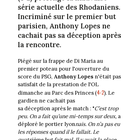
série actuelle des Rhodaniens.
Incriminé sur le premier but
parisien, Anthony Lopes ne
cachait pas sa déception après
la rencontre.
Piégé sur la frappe de Di Maria au
premier poteau pour l'ouverture du
score du PSG,
Anthony Lopes
n'était pas
satisfait de la prestation de l'OL
4-2
dimanche au Parc des Princes
(
)
.
Le
gardien ne cachait pas
sa
déception
après le match :
"
C’est trop
peu.
On a fait qu’une mi-temps sur deux,
a
déploré le portier lyon
nais.
On n’a pas eu
les réponses quand il le fallait.
Le
quatrième but fait mal.
Il y avait la place