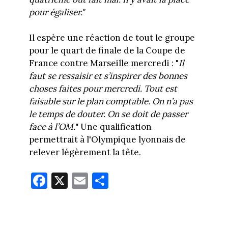
pour égaliser."
Il espère une réaction de tout le groupe
pour le quart de finale de la Coupe de
France contre Marseille mercredi : "
Il
faut se ressaisir et s’inspirer des bonnes
choses faites pour mercredi. Tout est
faisable sur le plan comptable. On n’a pas
le temps de douter. On se doit de passer
face à l’OM.
" Une qualification
permettrait à l'Olympique lyonnais de
relever légèrement la tête.
Fa
X
E
Pa
ce
m
rt
bo
ail
ag