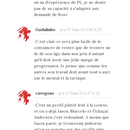
un an d'expérience de PL, je ne doute
pas de sa capacité à s'adapter aux
demande de Bosz
Gadulinho
-
jeu 17 Juin 21 à 16 h 23
C est clair ce sera plus facile de le
convaincre de rester que de trouver un
dc de son âge dans nos prix d autant
qu'il doit avoir une jolie marge de
progression. Je pense que comme les
autres son travail doit avant tout s axer
sur le mental et la tactique.
cavegone
-
jeu 17 Juin 21 à 17 h 32
C'est un profil plutôt lent à la course,
et on a déjà Jason, Marcelo et Özkaçar.
Andersen c'est redondant. A moins que
Jason parte, je trouverais judicieux
qu'on se penche sur des profils plus