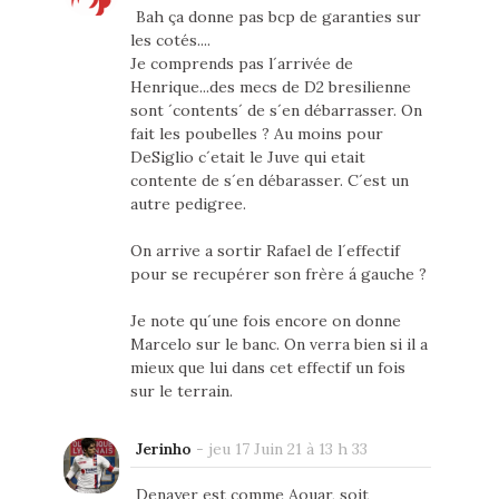
Bah ça donne pas bcp de garanties sur
les cotés....
Je comprends pas l´arrivée de
Henrique...des mecs de D2 bresilienne
sont ´contents´ de s´en débarrasser. On
fait les poubelles ? Au moins pour
DeSiglio c´etait le Juve qui etait
contente de s´en débarasser. C´est un
autre pedigree.
On arrive a sortir Rafael de l´effectif
pour se recupérer son frère á gauche ?
Je note qu´une fois encore on donne
Marcelo sur le banc. On verra bien si il a
mieux que lui dans cet effectif un fois
sur le terrain.
Jerinho
-
jeu 17 Juin 21 à 13 h 33
Denayer est comme Aouar, soit