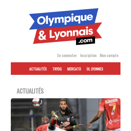
Accéder
au
contenu
Se connecter
Inscription
Mon compte
ACTUALITÉS
TKYDG
MERCATO
OL LYONNES
ACTUALITÉS