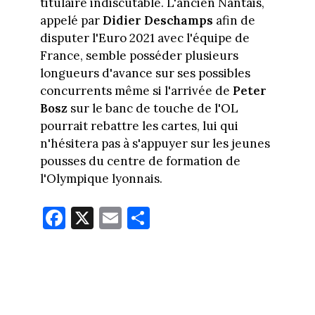
titulaire indiscutable. L'ancien Nantais,
appelé par
Didier Deschamps
afin de
disputer l'Euro 2021 avec l'équipe de
France, semble posséder plusieurs
longueurs d'avance sur ses possibles
concurrents même si l'arrivée de
Peter
Bosz
sur le banc de touche de l'OL
pourrait rebattre les cartes, lui qui
n'hésitera pas à s'appuyer sur les jeunes
pousses du centre de formation de
l'Olympique lyonnais.
Fa
X
E
Pa
ce
m
rt
bo
ail
ag
ok
er