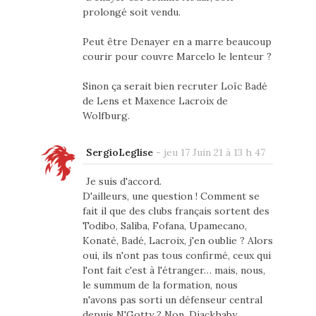
prolongé soit vendu.
Peut être Denayer en a marre beaucoup
courir pour couvre Marcelo le lenteur ?
Sinon ça serait bien recruter Loïc Badé
de Lens et Maxence Lacroix de
Wolfburg.
SergioLeglise
-
jeu 17 Juin 21 à 13 h 47
Je suis d'accord.
D'ailleurs, une question ! Comment se
fait il que des clubs français sortent des
Todibo, Saliba, Fofana, Upamecano,
Konaté, Badé, Lacroix, j'en oublie ? Alors
oui, ils n'ont pas tous confirmé, ceux qui
l'ont fait c'est à l'étranger… mais, nous,
le summum de la formation, nous
n'avons pas sorti un défenseur central
depuis N'Gotty ? Non, Diackhaby.