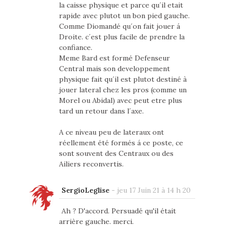
la caisse physique et parce qu´il etait
rapide avec plutot un bon pied gauche.
Comme Diomandé qu´on fait jouer á
Droite. c´est plus facile de prendre la
confiance.
Meme Bard est formé Defenseur
Central mais son developpement
physique fait qu´il est plutot destiné à
jouer lateral chez les pros (comme un
Morel ou Abidal) avec peut etre plus
tard un retour dans l´axe.
A ce niveau peu de lateraux ont
réellement été formés á ce poste, ce
sont souvent des Centraux ou des
Ailiers reconvertis.
SergioLeglise
-
jeu 17 Juin 21 à 14 h 20
Ah ? D'accord. Persuadé qu'il était
arrière gauche. merci.