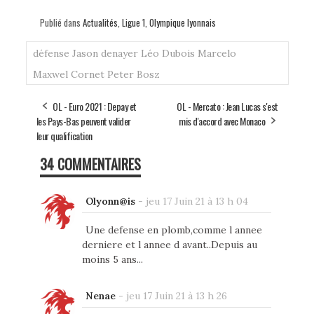
Publié dans
Actualités
,
Ligue 1
,
Olympique lyonnais
défense
Jason denayer
Léo Dubois
Marcelo
Maxwel Cornet
Peter Bosz
OL - Euro 2021 : Depay et
OL - Mercato : Jean Lucas s'est
les Pays-Bas peuvent valider
mis d'accord avec Monaco
leur qualification
34 COMMENTAIRES
Olyonn@is
-
jeu 17 Juin 21 à 13 h 04
Une defense en plomb,comme l annee
derniere et l annee d avant..Depuis au
moins 5 ans...
Nenae
-
jeu 17 Juin 21 à 13 h 26