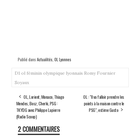
Publié dans
Actualités
,
OL Lyonnes
D1
ol féminin
olympique lyonnais
Romy Fournier
Soyaux
OL, Lorient, Monaco, Thiago
OL : "Il va falloir prendre les
Mendes, Bosz, Cherki, PSG :
points à la maison contre le
TKYDG avec Philippe Lapierre
PSG", estime Gusto
(Radio Scoop)
2 COMMENTAIRES