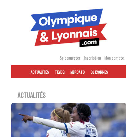
Accéder
au
contenu
Se connecter
Inscription
Mon compte
ACTUALITÉS
TKYDG
MERCATO
OL LYONNES
ACTUALITÉS